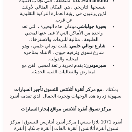
Hamamönü
: هذه المنطقة ، التي تجذب الانتباه
بنسيجها التاريخي ، هي المكان المثالي لأولئك
الذين يرغبون في رؤية العمارة التركية التقليدية
عن قرب.
بحيرة جولباشي
موغان: هذه البحيرة ، التي تعد
واحدة من الأماكن التي لا غنى عنها لمحبي
الطبيعة ، مثالية للنزهات والاسترخاء.
شارع تونالي حلمي
: يلفت تونالي حلمي ، وهو
شارع تسوق وترفيه حيوي ، الانتباه بمتاجره
المحلية والدولية.
سيرمودرن
: يقدم تجربة رائعة لمحبي الفن مع
المعارض والفعاليات الفنية الحديثة.
يمكنك
،
مع مركز أنقرة أتلانتس للتسوق تأجير السيارات
بسهولة زيارة هذه الوجهات وتجربة الجمال الذي تقدمه أنقرة.
مركز تسوق أنقرة أتلانتس مواقع إيجار السيارات
أنقرة 1071 بلازا سيتي | مركز أنقرة أنتاريس للتسوق | مركز
تسوق أنقرة أتلانتس | أنقرة بالغات | أنقرة جانكايا | أنقرة