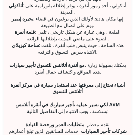
: أتاكولي ، أحد رموز أنقرة ، يوفر إطلالة بانورامية على
أتاكولي
المدينة.
: إنها مكان هادئ لأولئك الذين يرغبون في قضاء
بحيرة إيمير
يوم على اتصال مع الطبيعة.
: القلعة ، وهي عبارة عن هيكل تاريخي ، تلقي
قلعة أنقرة
الضوء على ماضي المدينة بإطلالتها الرائعة.
: هذه الساحة ، حيث ينبض قلب أنقرة ، تلفت
ساحة كيزيلاي
الانتباه بفرص التسوق والترفيه.
، يمكنك بسهولة زيارة
مع أنقرة أتلانتس للتسوق تأجير سيارات
هذه المواقع واكتشاف جمال أنقرة.
أشياء تحتاج إلى معرفتها عند استئجار سيارة في مركز أنقرة
أتلانتس للتسوق
لكي تسير عملية تأجير سيارتك في أنقرة أتلانتس AVM
بسلاسة ، يجب الانتباه إلى التفاصيل التالية:
: تقدم معظم
متطلبات العمر ورخصة القيادة
شركات تأجير السيارات
خدمات للسائقين الذين تبلغ أعمارهم