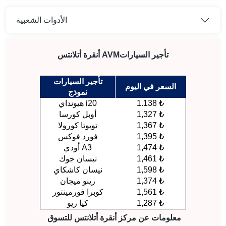
الأدوات الشعبية
تأجير السيارات
أنقرة أتلانتس AVM
تأجير السيارات
السعر في اليوم
نموذج
1.138 ₺
هيونداي i20
1,327 ₺
أوبل كورسا
1,367 ₺
تويوتا كورولا
1,395 ₺
فورد فوكس
1,474 ₺
أودي A3
1,461 ₺
نيسان جوك
1,598 ₺
نيسان كاشكاي
1,374 ₺
رينو ميجان
1,561 ₺
كوبرا فورمينتور
1,287 ₺
كيا ريو
معلومات عن مركز أنقرة أتلانتس للتسوق