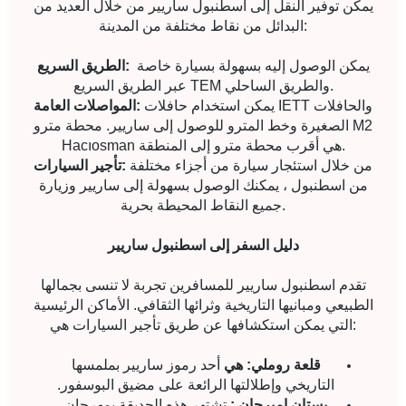
يمكن توفير النقل إلى اسطنبول ساريير من خلال العديد من
البدائل من نقاط مختلفة من المدينة:
يمكن الوصول إليه بسهولة بسيارة خاصة
الطريق السريع:
عبر الطريق السريع TEM والطريق الساحلي.
يمكن استخدام حافلات IETT والحافلات
المواصلات العامة:
الصغيرة وخط المترو للوصول إلى ساريير. محطة مترو M2
Hacıosman هي أقرب محطة مترو إلى المنطقة.
من خلال استئجار سيارة من أجزاء مختلفة
تأجير السيارات:
من اسطنبول ، يمكنك الوصول بسهولة إلى ساريير وزيارة
جميع النقاط المحيطة بحرية.
دليل السفر إلى اسطنبول ساريير
تقدم اسطنبول ساريير للمسافرين تجربة لا تنسى بجمالها
الطبيعي ومبانيها التاريخية وثرائها الثقافي. الأماكن الرئيسية
التي يمكن استكشافها عن طريق تأجير السيارات هي:
قلعة روملي: هي
أحد رموز ساريير بملمسها
التاريخي وإطلالتها الرائعة على مضيق البوسفور.
بستان إميرجان :
تشتهر هذه الحديقة بمهرجان