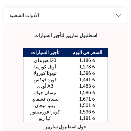
الأدوات الشعبية
اسطنبول ساريير لتأجير السيارات
السعر في اليوم
تأجير السيارات
1.186 ₺
هيونداي i20
1,278 ₺
أوبل كورسا
1,396 ₺
تويوتا كورولا
1,441 ₺
فورد فوكس
1,483 ₺
أودي A3
1,586 ₺
نيسان جوك
1,671 ₺
نيسان قشقاي
1,501 ₺
رينو ميجان
1,536 ₺
كوبرا فورمينتور
1,191 ₺
كيا ريو
حول اسطنبول ساريير