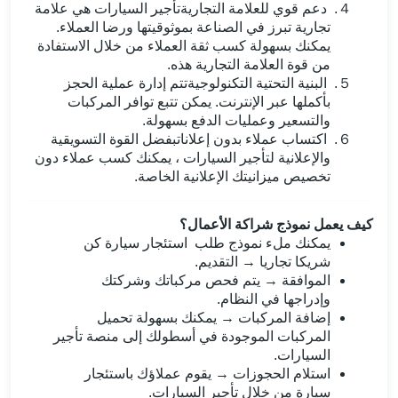
４.
دعم قوي للعلامة التجاريةتأجير السيارات هي علامة
تجارية تبرز في الصناعة بموثوقيتها ورضا العملاء.
يمكنك بسهولة كسب ثقة العملاء من خلال الاستفادة
من قوة العلامة التجارية هذه.
５.
البنية التحتية التكنولوجيةتتم إدارة عملية الحجز
بأكملها عبر الإنترنت. يمكن تتبع توافر المركبات
والتسعير وعمليات الدفع بسهولة.
６.
اكتساب عملاء بدون إعلاناتبفضل القوة التسويقية
والإعلانية لتأجير السيارات ، يمكنك كسب عملاء دون
تخصيص ميزانيتك الإعلانية الخاصة.
كيف يعمل نموذج شراكة الأعمال؟
يمكنك ملء
نموذج طلب استئجار سيارة كن
شريكا تجاريا
→ التقديم.
الموافقة
→
يتم فحص مركباتك وشركتك
وإدراجها في النظام.
إضافة المركبات
→
يمكنك بسهولة تحميل
المركبات الموجودة في أسطولك إلى منصة تأجير
السيارات.
استلام الحجوزات
→
يقوم عملاؤك باستئجار
سيارة من خلال تأجير السيارات.