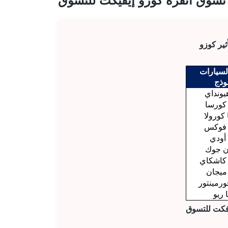
تسوق أنقرة كوزو إيفيكت للتسوق
السيارات
وذج
 كورسا
 كورولا
 فوكس
A
ن جوك
كاشكاي
 ميجان
ورمينتور
 ريو
فكت للتسوق