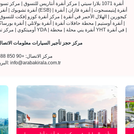
أنقرة 1071 بلازا سيتي | مركز أنقرة أنتاريس للتسوق | مركز تس
أنقرة تشوبوك | أنقرة ديميتيفلر | 
كيجورين | الهلال الأحمر في أنقرة | مركز أنقرة كوزو إفكت للتسو
| أنقرة أوستيم | محطة حافلات أنقرة | أنقرة بولاتلي | أنقرة بورساك
أوميتكوي | مركز تسوق أنقرة فيغا سوبايفليري | مدينة مركز أنقرة YDA | أنقرة يني محلة | محطة YHT في أنقرة |
أنقرة تأثير كوزو AVM مركز حجز تأجير السيارات معلومات الاتصا
مركز الاتصال: +90 850 888 66 55
info@arabakirala.com.tr
البريد الإلكتروني:
س
تأجير السيارات في مركز تسوق أنقرة أنتاريس مول