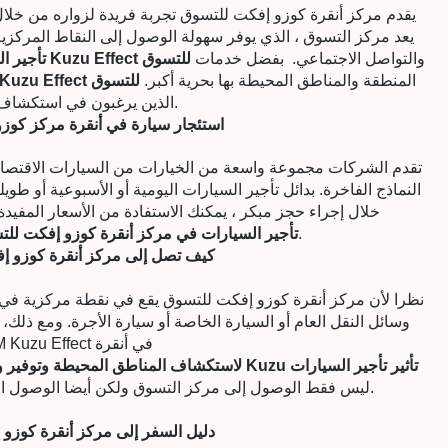
يقدم مركز أنقرة كوزو إفكت للتسوق تجربة فريدة لزواره من خلال
يعد مركز التسوق ، الذي يوفر سهولة الوصول إلى النقاط المركزية 
والتواصل الاجتماعي. بفضل خدمات
تأجير السيارات في مركز أنقرة Kuzu Effect للتسوق
المنطقة والمناطق المحيطة بها بحرية أكبر.
تأجير سيارات مركز أنقرة Kuzu Effect للتسوق
الذين يرغبون في استكشاف المدينة.
استئجار سيارة في أنقرة مركز كوز
النماذج الفاخرة. بدائل تأجير السيارات اليومية أو الأسبوعية أو طويل
خلال إجراء حجز مبكر ، يمكنك الاستفادة من الأسعار المفيد
تجعل رحلتك أكثر راحة.
تأجير السيارات في مركز أنقرة كوزو إفكت لل
كيف تصل إلى مركز أنقرة كوزو إ
نظرا لأن مركز أنقرة كوزو إفكت للتسوق يقع في نقطة مركزية في 
وسائل النقل العام أو السيارة الخاصة أو سيارة الأجرة. ومع ذلك،
AVM Kuzu Effect في أنقرة
لاستكشاف المناطق المحيطة وتوفير وسائل نقل أكثر راحة.أنقرة Kuzu تأثير تأجير السيارات
ليس فقط الوصول إلى مركز التسوق ولكن أيضا الوصول السريع إلى نقاط هامة أخرى من المدينة.
دليل السفر إلى مركز أنقرة كوزو