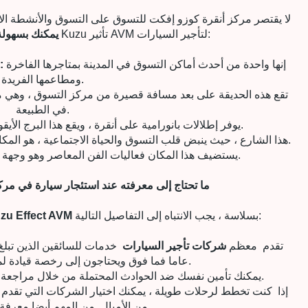
لا يقتصر مركز أنقرة كوزو إفكت للتسوق على التسوق والأنشطة الا
أنقرة Kuzu تأثير AVM لتأجير السيارات:
يمكنك بسهولة 
إنها واحدة من أحدث أماكن التسوق في المدينة بمتاجرها الفاخرة
مناطق التسوق في مركز كوزو إفكت للتسو
ومطاعمها الفريدة.
في الطبيعة.
يوفر إطلالات بانورامية على أنقرة ، ويقع هذا البرج الأيقوني على بعد مسافة قصيرة.
هذا الشارع ، حيث ينبض قلب التسوق والحياة الاجتماعية ، هو المكان المثالي لقضاء يوم ممتع.
يستضيف هذا المكان فعاليات الفن المعاصر وهو وجهة رائعة لمحبي الثقافة.
ما تحتاج إلى معرفته عند استئجار سيارة في مر
بسلاسة ، يجب الانتباه إلى التفاصيل التالية:
لكي تسير عملية تأجير سيارتك أنقرة ct AVM
تقدم
معظم
شركات تأجير السيارات
عاما فما فوق ويحتاجون إلى رخصة قيادة لمدة عام واحد على الأقل.
يمكنك تأمين نفسك ضد الحوادث المحتملة من خلال مراجعة حزم التأمين أثناء الإيجار.
إذا
كنت تخطط لرحلات طويلة ، يمكنك اختيار الشركات التي تقدم 
من الأميال. من المهم أيضا معرفة سياسة الوقود.