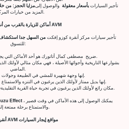
تأجير السيارات
بأسعار معقولة
والوصول إلى
مزايا الحجز: من خل
المزيد من خيارات المركبات.
أماكن للزيارة بالقرب من أنقرة تأثير كوزو AVM
تأجير سيارات مركز أنقرة كوزو إفكت
من السهل جدا استكشاف ا
للتسوق:
مصطفى كمال أتاتورك هو أحد الأماكن التي يجب زيارتها في أنقرة.
ضريح
الماضي.
إنها وجهة شهيرة للمشي في الطبيعة وجولات الدراجات.
إنها بديل ممتاز لأولئك الذين يرغبون في التنزه والاستمتاع بالطبيعة.
مكان رائع لأولئك الذين يرغبون في تجربة حياة القرية التقليدية.
م
، يمكنك الوصول إلى هذه الأماكن في وقت قصير
بفضل خدمات تأجير السيارات في أنقرة fect
والاستمتاع برحلة ممتعة إلى أنقرة.
أنقرة تأثير كوزو AVM مواقع إيجار السيارات