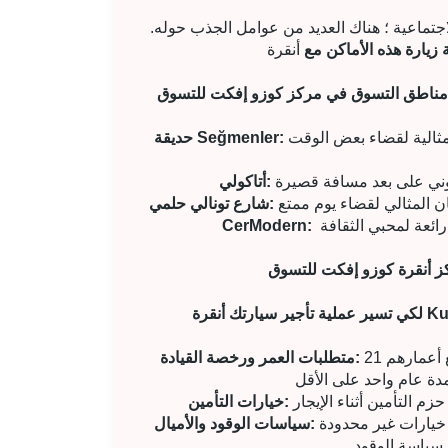
جتماعية ؛ هناك العديد من عوامل الجذب حوله.
زيارة هذه الأماكن مع
ق:
تقع هذه الحديقة على بعد مسافة قصيرة من مركز التسوق ، وهي مثالية لقضاء بعض الوقت
حديقة Seğmenler:
أتاكولي:
شارع تونالي حلمي:
CerModern:
كز أنقرة كوزو إفكت للتسوق
Kuzu Effe
خدمات للسائقين الذين تبلغ أعمارهم 21
متطلبات العمر ورخصة القيادة:
خيارات التأمين:
خيارات غير محدودة
سياسات الوقود والأميال: