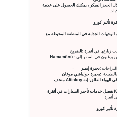
ال الحجز المبكر ، يمكنك الحصول على خدمة
لوجهات الجذابة في المنطقة المحيطة مع
الضريح:
·
بشوارعها التاريخية وأجوائها الأصيلة ، فهي مكان مثالي لأولئك الذين يرغبون في السفر إلى
Hamamönü :
·
بحيرة إيمير:
·
بحيرة جولباشي موغان:
·
تحف Altinkoy في الهواء الطلق: إنه
·
Kuzu Ef