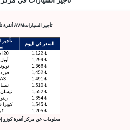
تأجير السيارات في مركز 
تأجير السيارات
أنقرة تأثير كوزو AVM
تأجير 
السعر في اليوم
نم
1.122 ₺
هيونداي i20
1,299 ₺
أوبل
1,366 ₺
تويوتا
1,452 ₺
فورد
1,491 ₺
أودي 3
1,510 ₺
نيسا
1,552 ₺
نيسان 
1,354 ₺
رينو
1,545 ₺
كوبرا ف
1,205 ₺
كيا
معلومات عن مركز أنقرة كوزو إ