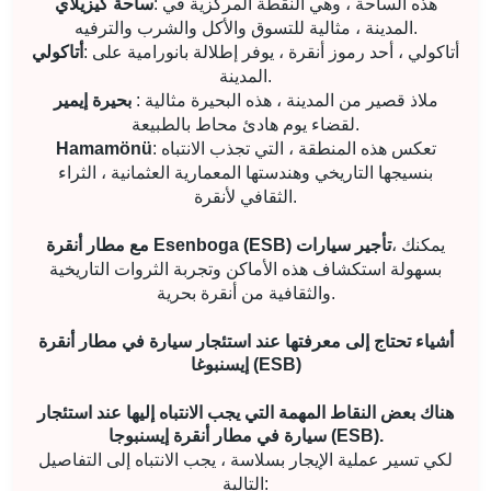
: هذه الساحة ، وهي النقطة المركزية في
ساحة كيزيلاي
المدينة ، مثالية للتسوق والأكل والشرب والترفيه.
: أتاكولي ، أحد رموز أنقرة ، يوفر إطلالة بانورامية على
أتاكولي
المدينة.
: ملاذ قصير من المدينة ، هذه البحيرة مثالية
بحيرة إيمير
لقضاء يوم هادئ محاط بالطبيعة.
: تعكس هذه المنطقة ، التي تجذب الانتباه
Hamamönü
بنسيجها التاريخي وهندستها المعمارية العثمانية ، الثراء
الثقافي لأنقرة.
، يمكنك
مع مطار أنقرة Esenboga (ESB) تأجير سيارات
بسهولة استكشاف هذه الأماكن وتجربة الثروات التاريخية
والثقافية من أنقرة بحرية.
أشياء تحتاج إلى معرفتها عند استئجار سيارة في مطار أنقرة
إيسنبوغا (ESB)
هناك بعض النقاط المهمة التي يجب الانتباه إليها عند استئجار
سيارة في مطار أنقرة إيسنبوجا (ESB).
لكي تسير عملية الإيجار بسلاسة ، يجب الانتباه إلى التفاصيل
التالية: