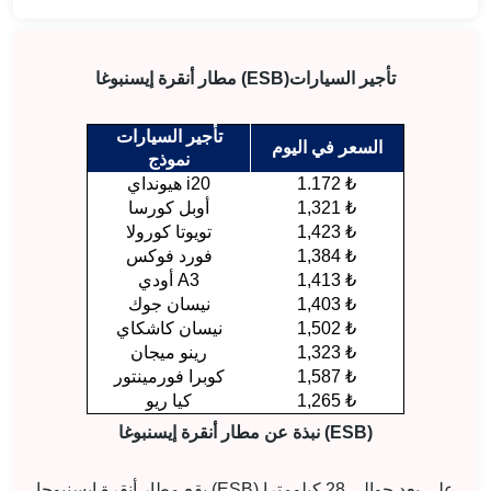
تأجير السيارات
مطار أنقرة إيسنبوغا (ESB)
تأجير السيارات
السعر في اليوم
نموذج
1.172 ₺
هيونداي i20
1,321 ₺
أوبل كورسا
1,423 ₺
تويوتا كورولا
1,384 ₺
فورد فوكس
1,413 ₺
أودي A3
1,403 ₺
نيسان جوك
1,502 ₺
نيسان كاشكاي
1,323 ₺
رينو ميجان
1,587 ₺
كوبرا فورمينتور
1,265 ₺
كيا ريو
نبذة عن مطار أنقرة إيسنبوغا (ESB)
يقع مطار أنقرة إيسنبوجا (ESB) على بعد حوالي 28 كيلومترا