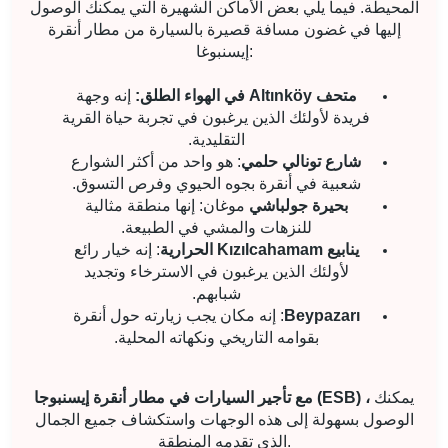
المحيطة. فيما يلي بعض الأماكن الشهيرة التي يمكنك الوصول
إليها في غضون مسافة قصيرة بالسيارة من مطار أنقرة
إيسنبوغا:
متحف Altınköy في الهواء الطلق:
إنه وجهة
فريدة لأولئك الذين يرغبون في تجربة حياة القرية
التقليدية.
شارع تونالي حلمي
: هو واحد من أكثر الشوارع
شعبية في أنقرة بجوه الحيوي وفرص التسوق.
بحيرة جولباشي
موغان: إنها منطقة مثالية
للنزهات والمشي في الطبيعة.
ينابيع Kızılcahamam الحرارية
: إنه خيار رائع
لأولئك الذين يرغبون في الاسترخاء وتجديد
شبابهم.
Beypazarı
: إنه مكان يجب زيارته حول أنقرة
بقوامه التاريخي ونكهاته المحلية.
يمكنك
مع تأجير السيارات في مطار أنقرة إيسنبوجا (ESB) ،
الوصول بسهولة إلى هذه الوجهات واستكشاف جميع الجمال
الذي تقدمه المنطقة.