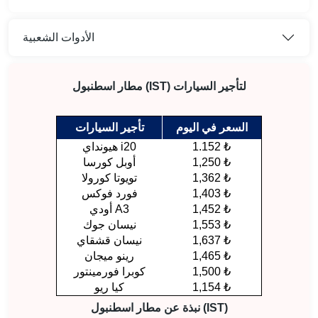
الأدوات الشعبية
مطار اسطنبول (IST) لتأجير السيارات
السعر في اليوم
تأجير السيارات
1.152 ₺
هيونداي i20
1,250 ₺
أوبل كورسا
1,362 ₺
تويوتا كورولا
1,403 ₺
فورد فوكس
1,452 ₺
أودي A3
1,553 ₺
نيسان جوك
1,637 ₺
نيسان قشقاي
1,465 ₺
رينو ميجان
1,500 ₺
كوبرا فورمينتور
1,154 ₺
كيا ريو
نبذة عن مطار اسطنبول (IST)