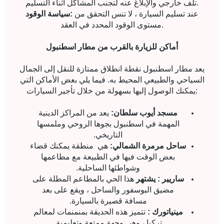
تلف خارجي والإبلاغ عنه لتجنب المشاكل أثناء التسليم.
عند تسليم السيارة ، لا تنس التحقق من
سياسة الوقود:
مستوى الوقود المحدد في العقد.
أماكن للزيارة بالقرب من مطار اسطنبول
يعد مطار اسطنبول نقطة انطلاق ممتازة للنقل إلى الجمال
السياحي والطبيعي المحيط به. فيما يلي بعض الأماكن التي
يمكنك الوصول إليها بسهولة من خلال تأجير السيارات:
مسجد أيوب سلطان:
يعد من المراكز الدينية
المهمة في اسطنبول بجوها الروحي وملمسها
التاريخي.
ساحل مرمرة الشمالي:
هي
منطقة يمكنك قضاء
بعض الوقت فيها في الطبيعة مع مطاعمها
وشواطئها الساحلية.
ساريير : يشتهر
هذا الحي بالمطاعم المطلة على
مضيق البوسفور والساحل ، ويقع على بعد
مسافة قصيرة بالسيارة.
مينياتورك :
تتميز هذه الحديقة بمنمنمات لمعالم
تركيا ، وهي وجهة ممتعة وتعليمية.