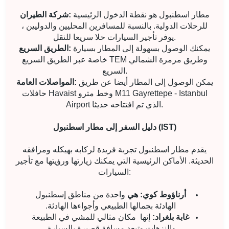
مطار اسطنبول هو نقطة الدخول الرئيسية
شركة الطيران:
للرحلات الدولية. بالنسبة للمسافرين المحليين والدوليين ،
يوفر تأجير السيارات حلا سريعا للنقل.
يمكنك الوصول بسهولة إلى المطار بسيارة
الطريق السريع:
خاصة عبر الطريق السريع TEM وطريق مرمرة الشمالي
السريع.
يمكن الوصول إلى المطار أيضا عن طريق
المواصلات العامة:
حافلات Havaist وخط مترو M11 Gayrettepe - Istanbul
Airport الذي تم افتتاحه حديثا.
دليل السفر إلى مطار اسطنبول (IST)
يقدم مطار اسطنبول تجربة فريدة لركابه بهيكله ومرافقه
الحديثة. الأماكن الرئيسية التي يمكنك زيارتها ورؤيتها مع تأجير
السيارات:
أرناؤوط كوي: هي
واحدة من مناطق إسطنبول
الهادئة بجمالها الطبيعي وأجواءها الهادئة.
غابة بلغراد:
إنها
مكان مثالي للمشي في الطبيعة
والنزهات وتبعد مسافة قصيرة بالسيارة.