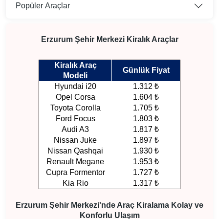
Popüler Araçlar
Erzurum Şehir Merkezi Kiralık Araçlar
Kiralık Araç
Günlük Fiyat
Modeli
Hyundai i20
1.312 ₺
Opel Corsa
1.604 ₺
Toyota Corolla
1.705 ₺
Ford Focus
1.803 ₺
Audi A3
1.817 ₺
Nissan Juke
1.897 ₺
Nissan Qashqai
1.930 ₺
Renault Megane
1.953 ₺
Cupra Formentor
1.727 ₺
Kia Rio
1.317 ₺
Erzurum Şehir Merkezi'nde Araç Kiralama Kolay ve
Konforlu Ulaşım