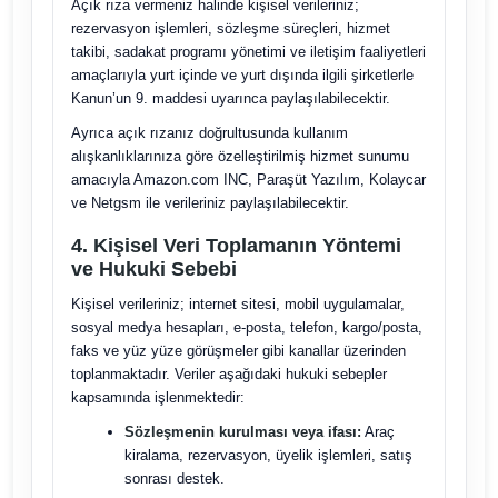
Açık rıza vermeniz halinde kişisel verileriniz;
rezervasyon işlemleri, sözleşme süreçleri, hizmet
takibi, sadakat programı yönetimi ve iletişim faaliyetleri
amaçlarıyla yurt içinde ve yurt dışında ilgili şirketlerle
Kanun’un 9. maddesi uyarınca paylaşılabilecektir.
Ayrıca açık rızanız doğrultusunda kullanım
alışkanlıklarınıza göre özelleştirilmiş hizmet sunumu
amacıyla Amazon.com INC, Paraşüt Yazılım, Kolaycar
ve Netgsm ile verileriniz paylaşılabilecektir.
4. Kişisel Veri Toplamanın Yöntemi
ve Hukuki Sebebi
Kişisel verileriniz; internet sitesi, mobil uygulamalar,
sosyal medya hesapları, e-posta, telefon, kargo/posta,
faks ve yüz yüze görüşmeler gibi kanallar üzerinden
toplanmaktadır. Veriler aşağıdaki hukuki sebepler
kapsamında işlenmektedir:
Sözleşmenin kurulması veya ifası:
Araç
kiralama, rezervasyon, üyelik işlemleri, satış
sonrası destek.