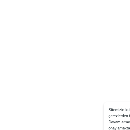
Sitemizin kul
çerezlerden 
Devam etmek
onaylamaktas