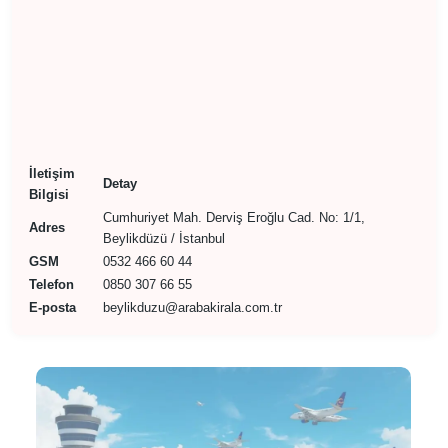
İletişim
Detay
Bilgisi
Cumhuriyet Mah. Derviş Eroğlu Cad. No: 1/1,
Adres
Beylikdüzü / İstanbul
GSM
0532 466 60 44
Telefon
0850 307 66 55
E-posta
beylikduzu@arabakirala.com.tr