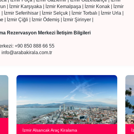
run | İzmir Karşıyaka | İzmir Kemalpaşa | İzmir Konak | İzmir
 İzmir Seferihisar | İzmir Selçuk | İzmir Torbalı | İzmir Urla |
| İzmir Çiğli | İzmir Ödemiş | İzmir Şirinyer |
ma Rezervasyon Merkezi İletişim Bilgileri
erkezi: +90 850 888 66 55
:
info@arabakirala.com.tr
İzmir Alsancak Araç Kiralama
İ