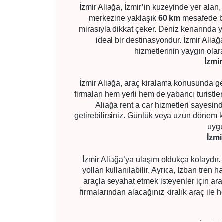
İzmir Aliağa, İzmir’in kuzeyinde yer alan, 
merkezine yaklaşık
60 km
mesafede bu
mirasıyla dikkat çeker. Deniz kenarında ye
ideal bir destinasyondur. İzmir Aliağa
hizmetlerinin yaygın olar
İzmi
İzmir Aliağa, araç kiralama konusunda ge
firmaları hem yerli hem de yabancı turistlere
Aliağa rent a car hizmetleri sayesin
getirebilirsiniz. Günlük veya uzun dönem ki
uygu
İzmi
İzmir Aliağa’ya ulaşım oldukça kolaydır.
yolları kullanılabilir. Ayrıca, İzban tren 
araçla seyahat etmek isteyenler için araç
firmalarından alacağınız kiralık araç ile