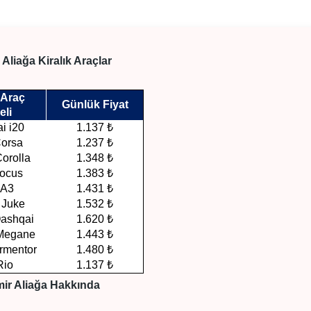
 Aliağa Kiralık Araçlar
 Araç
Günlük Fiyat
eli
i i20
1.137 ₺
Corsa
1.237 ₺
orolla
1.348 ₺
Focus
1.383 ₺
 A3
1.431 ₺
 Juke
1.532 ₺
Qashqai
1.620 ₺
 Megane
1.443 ₺
rmentor
1.480 ₺
Rio
1.137 ₺
mir Aliağa Hakkında