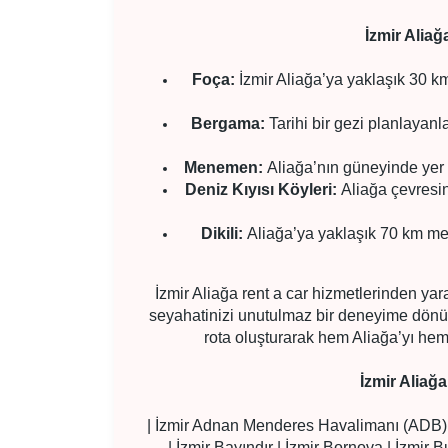
İzmir Aliağ
Foça:
İzmir Aliağa’ya yaklaşık 30 k
Bergama:
Tarihi bir gezi planlayanl
Menemen:
Aliağa’nın güneyinde yer a
Deniz Kıyısı Köyleri:
Aliağa çevresin
Dikili:
Aliağa’ya yaklaşık 70 km mesa
İzmir Aliağa rent a car hizmetlerinden yara
seyahatinizi unutulmaz bir deneyime dönüş
rota oluşturarak hem Aliağa’yı hem 
İzmir Aliağ
| İzmir Adnan Menderes Havalimanı (ADB) | İ
| İzmir Bayındır | İzmir Bornova | İzmir 