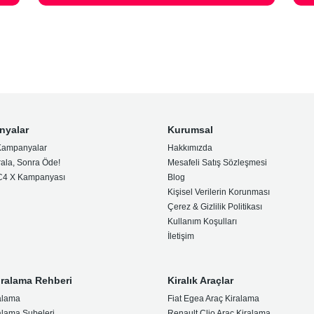
nyalar
Kurumsal
Kampanyalar
Hakkımızda
rala, Sonra Öde!
Mesafeli Satış Sözleşmesi
 C4 X Kampanyası
Blog
Kişisel Verilerin Korunması
Çerez & Gizlilik Politikası
Kullanım Koşulları
İletişim
iralama Rehberi
Kiralık Araçlar
alama
Fiat Egea Araç Kiralama
alama Şubeleri
Renault Clio Araç Kiralama