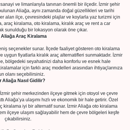
sanayi ve limanlarıyla tanınan önemli bir ilçedir. İzmir şehir
lunan Aliağa, aynı zamanda doğal güzellikleri ve tarihi
r alan ilçe, çevresindeki plajlar ve koylarla yaz turizmi için
, araç kiralama, oto kiralama, kiralık araç ve rent a car
ak sunulduğu bir lokasyon olarak öne çıkar.
r Aliağa Araç Kiralama
niş seçenekler sunar. İlçede faaliyet gösteren oto kiralama
 uygun fiyatlarla kiralık araç alternatifleri sunmaktadır. İzmir
de, bölgedeki seyahatinizi daha konforlu ve esnek hale
ralamalar için farklı araç modelleri arasından ihtiyaçlarınıza
n olanı seçebilirsiniz.
r Aliağa Nasıl Gidilir?
 İzmir şehir merkezinden ilçeye gitmek için otoyol ve çevre
hattı Aliağa’ya ulaşımı hızlı ve ekonomik bir hale getirir. Özel
 kiralama iyi bir alternatif sunar. İzmir Aliağa oto kiralama
 hem ilçeye ulaşım sağlayabilir hem de çevre bölgeleri keşfe
çıkabilirsiniz.