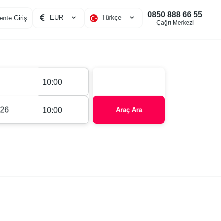
0850 888 66 55
EUR
Türkçe
ente Giriş
Çağrı Merkezi
10:00
10:00
Araç Ara