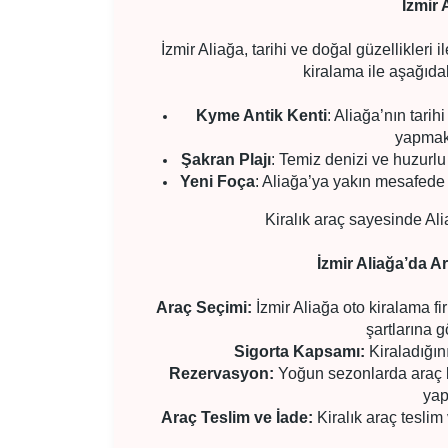
İzmir
İzmir Aliağa, tarihi ve doğal güzellikleri 
kiralama ile aşağıdak
Kyme Antik Kenti
: Aliağa’nın tarih
yapmak 
Şakran Plajı
: Temiz denizi ve huzurlu
Yeni Foça
: Aliağa’ya yakın mesafede 
Kiralık araç sayesinde Ali
İzmir Aliağa’da A
Araç Seçimi:
İzmir Aliağa oto kiralama fir
şartlarına g
Sigorta Kapsamı:
Kiraladığın
Rezervasyon:
Yoğun sezonlarda araç 
yap
Araç Teslim ve İade:
Kiralık araç teslim