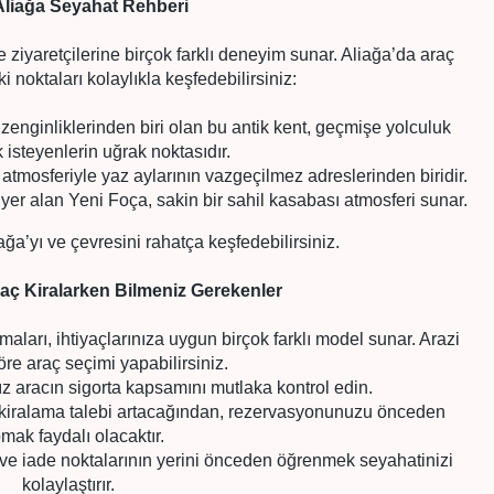
 Aliağa Seyahat Rehberi
ile ziyaretçilerine birçok farklı deneyim sunar. Aliağa’da araç
i noktaları kolaylıkla keşfedebilirsiniz:
i zenginliklerinden biri olan bu antik kent, geçmişe yolculuk
isteyenlerin uğrak noktasıdır.
 atmosferiyle yaz aylarının vazgeçilmez adreslerinden biridir.
yer alan Yeni Foça, sakin bir sahil kasabası atmosferi sunar.
ağa’yı ve çevresini rahatça keşfedebilirsiniz.
raç Kiralarken Bilmeniz Gerekenler
maları, ihtiyaçlarınıza uygun birçok farklı model sunar. Arazi
öre araç seçimi yapabilirsiniz.
ız aracın sigorta kapsamını mutlaka kontrol edin.
kiralama talebi artacağından, rezervasyonunuzu önceden
mak faydalı olacaktır.
 ve iade noktalarının yerini önceden öğrenmek seyahatinizi
kolaylaştırır.