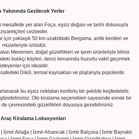
a Yakınında Gezilecek Yerler
m mesafede yer alan Foça, eşsiz doğası ve tarihi dokusuyla
ziyaretçileri cezbeder.
ar için yaklaşık 50 km uzaklıktaki Bergama, antik kentleri ve
müzeleriyle ünlüdür.
lan Menemen, doğal güzellikleri ve tarım ürünleriyle bilinir.
deki balıkçı köyleri, deniz kenarında huzurlu vakit geçirmek
isteyenler için idealdir.
fedeki Dikili, termal kaynakları ve plajlarıyla popülerdir.
rlanarak bu eşsiz noktaları konforlu bir şekilde keşfedebilir,
türebilirsiniz. Oto kiralama seçenekleri sayesinde esnek bir
de çevresindeki güzellikleri doyasıya gezebilirsiniz.
a Araç Kiralama Lokasyonları
zmir Aliağa | İzmir Alsancak | İzmir Balçova | İzmir Bayraklı
Buca | İzmir Foça | İzmir Gaziemir | İzmir Güzelbahçe | İzmir