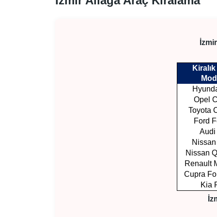
İzmir Aliağa Araç Kiralama
İzmir
Kiralık
Mod
Hyunda
Opel 
Toyota C
Ford 
Audi
Nissan
Nissan 
Renault
Cupra Fo
Kia 
İz