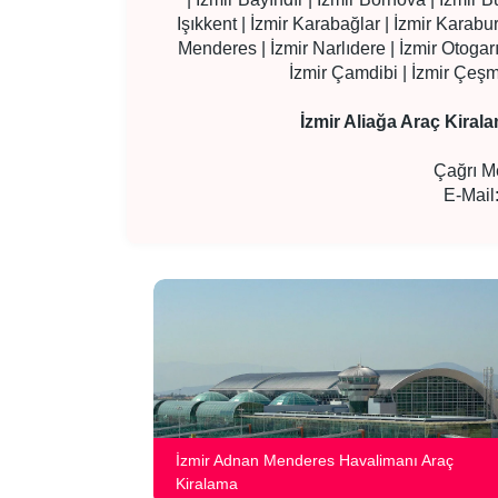
Işıkkent | İzmir Karabağlar | İzmir Karabu
Menderes | İzmir Narlıdere | İzmir Otogarı |
İzmir Çamdibi | İzmir Çeşme 
İzmir Aliağa Araç Kirala
Çağrı M
E-Mail
İzmir Adnan Menderes Havalimanı Araç
Kiralama