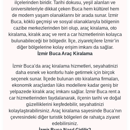
ilçelerinden biridir. Tarihi dokusu, yeşil alanları ve
üniversiteleriyle dikkat çeken Buca hem kültürel hem
de modern yaşam olanaklarını bir arada sunar. İzmir
Buca, köklü geçmişi ve sosyal olanaklarıyla bölgenin
cazibe merkezlerinden biri olup, araç kiralama, oto
kiralama, kiralık araç ve rent a car hizmetlerinin kolayca
bulunabileceği bir bölgedir. İlçe, ziyaretçilere İzmir’in
diğer bölgelerine kolay erişim imkanı da sağlar.
İzmir Buca Araç Kiralama
İzmir Buca’da araç kiralama hizmetleri, seyahatinizi
daha esnek ve konforlu hale getirmek için birçok
seçenek sunar. İlçede bulunan oto kiralama firmaları,
ekonomik araçlardan lüks modellere kadar geniş bir
yelpazede kiralık araç imkanı sağlar. İzmir Buca rent a
car hizmetlerinden faydalanarak, ilçenin tarihi ve doğal
güzelliklerini keşfedebilir, seyahatinizi
kolaylaştırabilirsiniz. Araç kiralama sayesinde Buca’nın
çevresindeki diğer turistik bölgeleri de rahatça ziyaret
edebilirsiniz.
İzmir Buca Nasıl Gidilir?