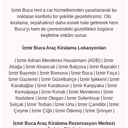
İzmir Buca rent a car hizmetlerinden yararlanarak bu
noktaları konforlu bir şekilde gezebilirsiniz. Oto
kiralama, seyahatinizi daha esnek hale getirerek hem
Buca’yı hem de çevresindeki güzellikleri özgürce
keşfetme imkânı sunar.
İzmir Buca Araç Kiralama Lokasyonları
| İzmir Adnan Menderes Havalimanı (ADB) | İzmir
Aliağa | İzmir Alsancak | İzmir Balçova | İzmir Bayraklı |
İzmir Bayındır | İzmir Bornova | İzmir Buca | İzmir Foça |
İzmir Gaziemir | İzmir Güzelbahçe | İzmir Işıkkent | İzmir
Karabağlar | İzmir Karaburun | İzmir Karşıyaka | İzmir
Kemalpaşa | İzmir Konak | İzmir Menderes | İzmir
Narlıdere | İzmir Otogarı | İzmir Seferihisar | İzmir
Selçuk | İzmir Torbalı | İzmir Urla | İzmir Çamdibi | İzmir
Çeşme | İzmir Çiğli | İzmir Ödemiş | İzmir Şirinyer |
İzmir Buca Araç Kiralama Rezervasyon Merkezi