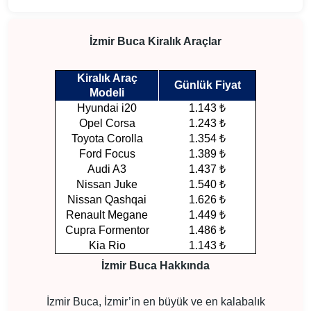
İzmir Buca Kiralık Araçlar
Kiralık Araç
Günlük Fiyat
Modeli
Hyundai i20
1.143 ₺
Opel Corsa
1.243 ₺
Toyota Corolla
1.354 ₺
Ford Focus
1.389 ₺
Audi A3
1.437 ₺
Nissan Juke
1.540 ₺
Nissan Qashqai
1.626 ₺
Renault Megane
1.449 ₺
Cupra Formentor
1.486 ₺
Kia Rio
1.143 ₺
İzmir Buca Hakkında
İzmir Buca, İzmir’in en büyük ve en kalabalık