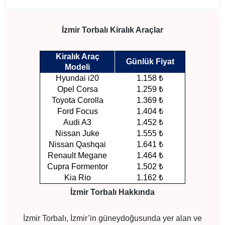
İzmir Torbalı Kiralık Araçlar
Kiralık Araç
Günlük Fiyat
Modeli
Hyundai i20
1.158 ₺
Opel Corsa
1.259 ₺
Toyota Corolla
1.369 ₺
Ford Focus
1.404 ₺
Audi A3
1.452 ₺
Nissan Juke
1.555 ₺
Nissan Qashqai
1.641 ₺
Renault Megane
1.464 ₺
Cupra Formentor
1.502 ₺
Kia Rio
1.162 ₺
İzmir Torbalı Hakkında
İzmir Torbalı, İzmir’in güneydoğusunda yer alan ve