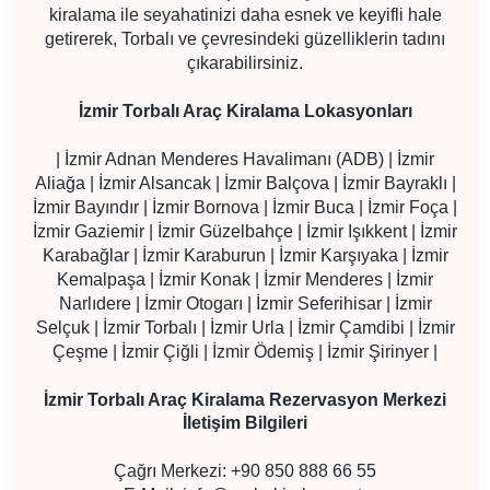
kiralama ile seyahatinizi daha esnek ve keyifli hale
getirerek, Torbalı ve çevresindeki güzelliklerin tadını
çıkarabilirsiniz.
İzmir Torbalı Araç Kiralama Lokasyonları
| İzmir Adnan Menderes Havalimanı (ADB) | İzmir
Aliağa | İzmir Alsancak | İzmir Balçova | İzmir Bayraklı |
İzmir Bayındır | İzmir Bornova | İzmir Buca | İzmir Foça |
İzmir Gaziemir | İzmir Güzelbahçe | İzmir Işıkkent | İzmir
Karabağlar | İzmir Karaburun | İzmir Karşıyaka | İzmir
Kemalpaşa | İzmir Konak | İzmir Menderes | İzmir
Narlıdere | İzmir Otogarı | İzmir Seferihisar | İzmir
Selçuk | İzmir Torbalı | İzmir Urla | İzmir Çamdibi | İzmir
Çeşme | İzmir Çiğli | İzmir Ödemiş | İzmir Şirinyer |
İzmir Torbalı Araç Kiralama Rezervasyon Merkezi
İletişim Bilgileri
Çağrı Merkezi: +90 850 888 66 55