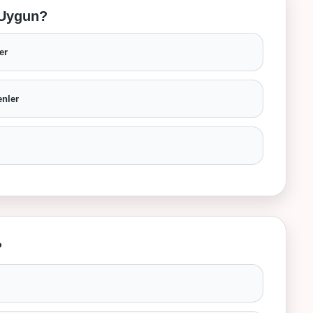
 Uygun?
er
enler
?