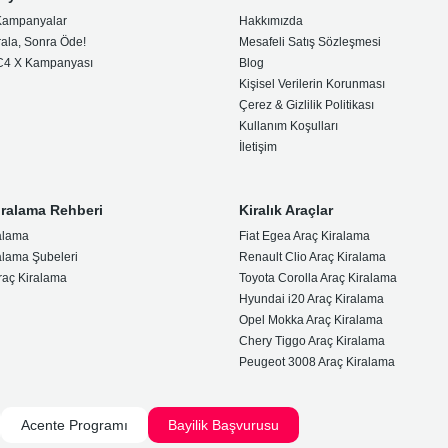
Kampanyalar
Hakkımızda
rala, Sonra Öde!
Mesafeli Satış Sözleşmesi
 C4 X Kampanyası
Blog
Kişisel Verilerin Korunması
Çerez & Gizlilik Politikası
Kullanım Koşulları
İletişim
iralama Rehberi
Kiralık Araçlar
alama
Fiat Egea Araç Kiralama
alama Şubeleri
Renault Clio Araç Kiralama
raç Kiralama
Toyota Corolla Araç Kiralama
Hyundai i20 Araç Kiralama
Opel Mokka Araç Kiralama
Chery Tiggo Araç Kiralama
Peugeot 3008 Araç Kiralama
Acente Programı
Bayilik Başvurusu