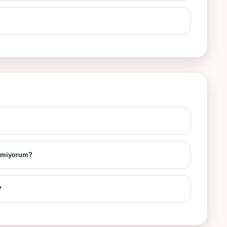
remiyorum?
?