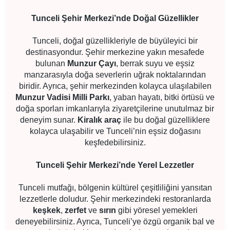
Tunceli Şehir Merkezi’nde Doğal Güzellikler
Tunceli, doğal güzellikleriyle de büyüleyici bir
destinasyondur. Şehir merkezine yakın mesafede
bulunan
Munzur Çayı
, berrak suyu ve eşsiz
manzarasıyla doğa severlerin uğrak noktalarından
biridir. Ayrıca, şehir merkezinden kolayca ulaşılabilen
Munzur Vadisi Milli Parkı
, yaban hayatı, bitki örtüsü ve
doğa sporları imkanlarıyla ziyaretçilerine unutulmaz bir
deneyim sunar.
Kiralık araç
ile bu doğal güzelliklere
kolayca ulaşabilir ve Tunceli’nin eşsiz doğasını
keşfedebilirsiniz.
Tunceli Şehir Merkezi’nde Yerel Lezzetler
Tunceli mutfağı, bölgenin kültürel çeşitliliğini yansıtan
lezzetlerle doludur. Şehir merkezindeki restoranlarda
keşkek
,
zerfet
ve
sırın
gibi yöresel yemekleri
deneyebilirsiniz. Ayrıca, Tunceli’ye özgü organik bal ve