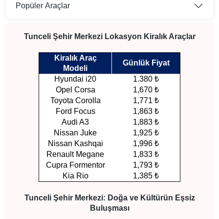
Popüler Araçlar
Tunceli Şehir Merkezi Lokasyon Kiralık Araçlar
Kiralık Araç
Günlük Fiyat
Modeli
Hyundai i20
1.380 ₺
Opel Corsa
1,670 ₺
Toyota Corolla
1,771 ₺
Ford Focus
1,863 ₺
Audi A3
1,883 ₺
Nissan Juke
1,925 ₺
Nissan Kashqai
1,996 ₺
Renault Megane
1,833 ₺
Cupra Formentor
1,793 ₺
Kia Rio
1,385 ₺
Tunceli Şehir Merkezi: Doğa ve Kültürün Eşsiz
Buluşması