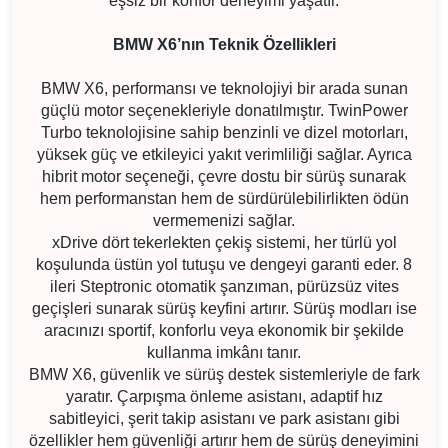
eşsiz bir konfor deneyimi yaşatır.
BMW X6’nın Teknik Özellikleri
BMW X6, performansı ve teknolojiyi bir arada sunan
güçlü motor seçenekleriyle donatılmıştır. TwinPower
Turbo teknolojisine sahip benzinli ve dizel motorları,
yüksek güç ve etkileyici yakıt verimliliği sağlar. Ayrıca
hibrit motor seçeneği, çevre dostu bir sürüş sunarak
hem performanstan hem de sürdürülebilirlikten ödün
vermemenizi sağlar.
xDrive dört tekerlekten çekiş sistemi, her türlü yol
koşulunda üstün yol tutuşu ve dengeyi garanti eder. 8
ileri Steptronic otomatik şanzıman, pürüzsüz vites
geçişleri sunarak sürüş keyfini artırır. Sürüş modları ise
aracınızı sportif, konforlu veya ekonomik bir şekilde
kullanma imkânı tanır.
BMW X6, güvenlik ve sürüş destek sistemleriyle de fark
yaratır. Çarpışma önleme asistanı, adaptif hız
sabitleyici, şerit takip asistanı ve park asistanı gibi
özellikler hem güvenliği artırır hem de sürüş deneyimini