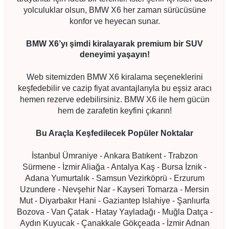
yolculuklar olsun, BMW X6 her zaman sürücüsüne
konfor ve heyecan sunar.
BMW X6’yı şimdi kiralayarak premium bir SUV
deneyimi yaşayın!
Web sitemizden BMW X6 kiralama seçeneklerini
keşfedebilir ve cazip fiyat avantajlarıyla bu eşsiz aracı
hemen rezerve edebilirsiniz. BMW X6 ile hem gücün
hem de zarafetin keyfini çıkarın!
Bu Araçla Keşfedilecek Popüler Noktalar
İstanbul Ümraniye - Ankara Batıkent - Trabzon
Sürmene - İzmir Aliağa - Antalya Kaş - Bursa İznik -
Adana Yumurtalık - Samsun Vezirköprü - Erzurum
Uzundere - Nevşehir Nar - Kayseri Tomarza - Mersin
Mut - Diyarbakır Hani - Gaziantep Islahiye - Şanlıurfa
Bozova - Van Çatak - Hatay Yayladağı - Muğla Datça -
Aydın Kuyucak - Çanakkale Gökçeada - İzmir Adnan