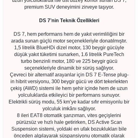
uzun yolculuklarda ise üst düzey konfor sunan DS 7,
premium SUV deneyimini zirveye taşıyor.
DS 7’nin Teknik Özellikleri
DS 7, hem performans hem de yakıt verimliliğini bir
arada sunan güçlü motor seçenekleriyle donatılmıştır.
1,5 litrelik BlueHDi dizel motor, 130 beygir gücüyle
düşük yakıt tüketimi sunarken, 1.6 litrelik PureTech
turbo benzinli motor, 180 ve 225 beygir gücü
seçenekleriyle dinamik bir sürüş sağlıyor.
Çevreci bir alternatif arayanlar için DS 7 E-Tense plug-
in hibrit versiyonu, 300 beygir gücü ve dört tekerlekten
çekiş (AWD) sistemi ile hem şehir içinde hem de uzun
yolculuklarda etkileyici bir performans sunuyor.
Elektrikli sürüş modu, 55 km’ye kadar sıfır emisyonlu bir
yolculuk imkânı sağlıyor.
8 ileri EAT8 otomatik şanzıman, vites geçişlerini
pürüzsüz ve hızlı hale getirirken, DS Active Scan
Suspension sistemi, yoldaki en ufak bozuklukları bile
önceden algılayarak süspansiyonu otomatik olarak