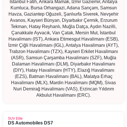
İstanbul Fatih, Ankara Mamak, İzmir Gaziemir, Antalya
Kumluca, Bursa Orhangazi, Adana Sarıçam, Samsun
Havza, Gaziantep Oğuzeli, Şanlıurfa Siverek, Nevşehir
Avanos, Kayseri Bünyan, Diyarbakır Çermik, Erzurum
Tekman, Hatay Reyhanlı, Muğla Datça, Aydın Nazilli,
Çanakkale Ayvacık, Van Çatak, Mersin Mut, İstanbul
Havalimanı (IST), Ankara Etimesgut Havalimanı (ESB),
İzmir Çiğli Havalimanı (IGL), Antalya Havalimanı (AYT),
Trabzon Havalimanı (TZX), Kayseri Erkilet Havalimanı
(ASR), Samsun Çarşamba Havalimanı (SZF), Muğla
Dalaman Havalimanı (DLM), Diyarbakır Havalimanı
(DIY), Hatay Havalimanı (HTY), Elazığ Havalimanı
(EZS), Batman Havalimanı (BAL), Malatya Erhaç
Havalimanı (MLX), Mardin Havalimanı (MQM), Sivas
Nuri Demirağ Havalimanı (VAS), Erzincan Yıldırım
Akbulut Havalimanı (ERC).
SUV Elite
DS Automobiles DS7