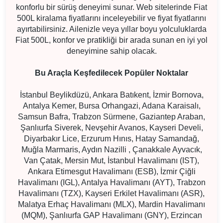
konforlu bir sürüş deneyimi sunar. Web sitelerinde Fiat
500L kiralama fiyatlarını inceleyebilir ve fiyat fiyatlarını
ayırtabilirsiniz. Ailenizle veya yıllar boyu yolculuklarda
Fiat 500L, konfor ve pratikliği bir arada sunan en iyi yol
deneyimine sahip olacak.
Bu Araçla Keşfedilecek Popüler Noktalar
İstanbul Beylikdüzü, Ankara Batıkent, İzmir Bornova,
Antalya Kemer, Bursa Orhangazi, Adana Karaisalı,
Samsun Bafra, Trabzon Sürmene, Gaziantep Araban,
Şanlıurfa Siverek, Nevşehir Avanos, Kayseri Develi,
Diyarbakır Lice, Erzurum Hınıs, Hatay Samandağ,
Muğla Marmaris, Aydın Nazilli , Çanakkale Ayvacık,
Van Çatak, Mersin Mut, İstanbul Havalimanı (IST),
Ankara Etimesgut Havalimanı (ESB), İzmir Çiğli
Havalimanı (IGL), Antalya Havalimanı (AYT), Trabzon
Havalimanı (TZX), Kayseri Erkilet Havalimanı (ASR),
Malatya Erhaç Havalimanı (MLX), Mardin Havalimanı
(MQM), Şanlıurfa GAP Havalimanı (GNY), Erzincan