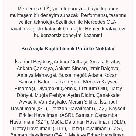
Mercedes CLA, yolculuğunuzda büyüklüğünde
muhteşem bir deneyim sunacak. Performansı, tasarımı
ve ileri teknolojik özellikleri ile Mercedes CLA,
hayatınıza şıklık katacak bir araçtır. Hemen kiralayın ve
bu benzersiz deneyimi kazanın!
Bu Araçla Keşfedilecek Popüler Noktalar
İstanbul Beşiktaş, Ankara Gölbaşı, Ankara Kızılay,
Ankara Çankaya, Ankara Sincan, İzmir Balçova,
Antalya Manavgat, Bursa İnegöl, Adana Kozan,
Samsun Bafra, Trabzon Şehir Merkezi Kayseri
Pınarbaşı, Diyarbakır Çermik, Erzurum Oltu, Hatay
Dörtyol, Muğla Fethiye, Aydın Didim, Çanakkale
Ayvacık, Van Başkale, Mersin Silifke, İstanbul
Havalimanı (IST), Trabzon Havalimanı (TZX), Kayseri
Erkilet Havalimanı (ASR), Samsun Çarşamba
Havalimanı (SZF), Muğla Dalaman Havalimanı (DLM),
Hatay Havalimanı (HTY), Elazığ Havalimanı (EZS),
Batman Havalimanı (BAL), Malatya Erhaç Havalimanı