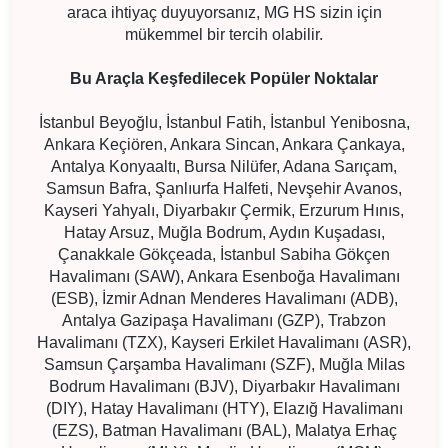
araca ihtiyaç duyuyorsanız, MG HS sizin için
mükemmel bir tercih olabilir.
Bu Araçla Keşfedilecek Popüler Noktalar
İstanbul Beyoğlu, İstanbul Fatih, İstanbul Yenibosna,
Ankara Keçiören, Ankara Sincan, Ankara Çankaya,
Antalya Konyaaltı, Bursa Nilüfer, Adana Sarıçam,
Samsun Bafra, Şanlıurfa Halfeti, Nevşehir Avanos,
Kayseri Yahyalı, Diyarbakır Çermik, Erzurum Hınıs,
Hatay Arsuz, Muğla Bodrum, Aydın Kuşadası,
Çanakkale Gökçeada, İstanbul Sabiha Gökçen
Havalimanı (SAW), Ankara Esenboğa Havalimanı
(ESB), İzmir Adnan Menderes Havalimanı (ADB),
Antalya Gazipaşa Havalimanı (GZP), Trabzon
Havalimanı (TZX), Kayseri Erkilet Havalimanı (ASR),
Samsun Çarşamba Havalimanı (SZF), Muğla Milas
Bodrum Havalimanı (BJV), Diyarbakır Havalimanı
(DIY), Hatay Havalimanı (HTY), Elazığ Havalimanı
(EZS), Batman Havalimanı (BAL), Malatya Erhaç