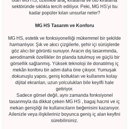
olan MG HS, özellikle araç kiralama ve oto kiralama
sektöründe sıklıkla tercih ediliyor. Peki, MG HS'yi bu
kadar popüler kılan unsurlar neler?
MG HS Tasarım ve Konforu
MG HS, estetik ve fonksiyonelliği mükemmel bir şekilde
harmanlıyor. Şık ve akıcı çizgilerle, şehir içi sürüşlerde
göz alıcı bir görüntü sunuyor. Aracın dış tasarımında,
aerodinamik özellikler ön planda tutulmuş ve güçlü bir
görsellik sağlanmış. Yüksek teknoloji ile donatılmış iç
mekân konforu bir adım daha öne çıkıyor. Yumuşak
dokunuşlu yapısı, geniş koltukları ve kullanımı kolay
dijital ekranları, uzun yolculukları bile keyifli hale
getiriyor.
Sadece görsel değil, aynı zamanda fonksiyonel
tasarımıyla da dikkat çeken MG HS , bagaj hacmi ve iç
mekan genişliği ile kullanıcıların beğenisini kazanıyor.
Ailenizle veya ilişkileriniz boyunca geniş iç alan keyfini
sürebilirsiniz.