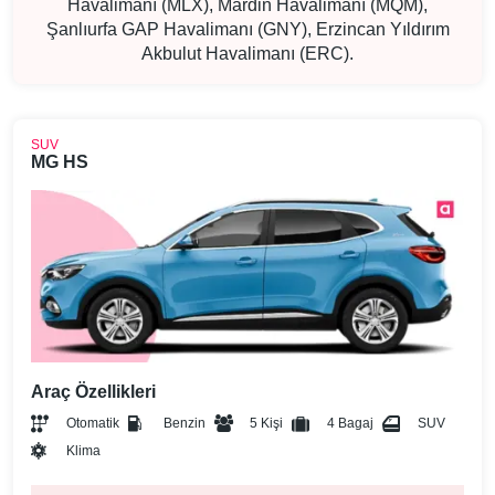
Havalimanı (MLX), Mardin Havalimanı (MQM),
Şanlıurfa GAP Havalimanı (GNY), Erzincan Yıldırım
Akbulut Havalimanı (ERC).
SUV
MG HS
Araç Özellikleri
Otomatik
Benzin
5 Kişi
4 Bagaj
SUV
Klima