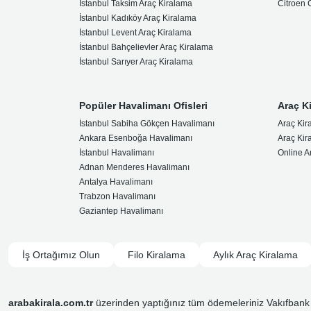
İstanbul Taksim Araç Kiralama
Citroen
İstanbul Kadıköy Araç Kiralama
İstanbul Levent Araç Kiralama
İstanbul Bahçelievler Araç Kiralama
İstanbul Sarıyer Araç Kiralama
Popüler Havalimanı Ofisleri
Araç K
İstanbul Sabiha Gökçen Havalimanı
Araç Kir
Ankara Esenboğa Havalimanı
Araç Kir
İstanbul Havalimanı
Online A
Adnan Menderes Havalimanı
Antalya Havalimanı
Trabzon Havalimanı
Gaziantep Havalimanı
İş Ortağımız Olun
Filo Kiralama
Aylık Araç Kiralama
arabakirala.com.tr
üzerinden yaptığınız tüm ödemeleriniz Vakıfbank