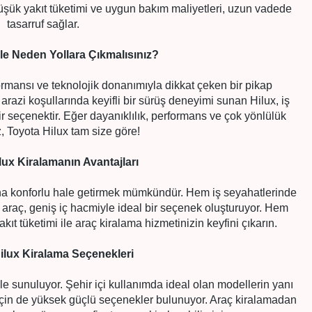
düşük yakıt tüketimi ve uygun bakım maliyetleri, uzun vadede
tasarruf sağlar.
ile Neden Yollara Çıkmalısınız?
formansı ve teknolojik donanımıyla dikkat çeken bir pikap
razi koşullarında keyifli bir sürüş deneyimi sunan Hilux, iş
ir seçenektir. Eğer dayanıklılık, performans ve çok yönlülük
, Toyota Hilux tam size göre!
lux Kiralamanın Avantajları
aha konforlu hale getirmek mümkündür. Hem iş seyahatlerinde
 araç, geniş iç hacmiyle ideal bir seçenek oluşturuyor. Hem
kıt tüketimi ile araç kiralama hizmetinizin keyfini çıkarın.
ilux Kiralama Seçenekleri
yle sunuluyor. Şehir içi kullanımda ideal olan modellerin yanı
r için de yüksek güçlü seçenekler bulunuyor. Araç kiralamadan