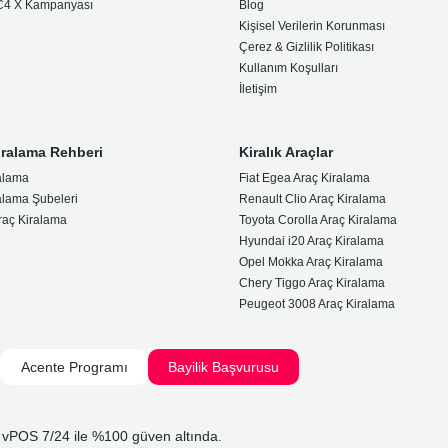
 C4 X Kampanyası
Blog
Kişisel Verilerin Korunması
Çerez & Gizlilik Politikası
Kullanım Koşulları
İletişim
iralama Rehberi
Kiralık Araçlar
alama
Fiat Egea Araç Kiralama
alama Şubeleri
Renault Clio Araç Kiralama
raç Kiralama
Toyota Corolla Araç Kiralama
Hyundai i20 Araç Kiralama
Opel Mokka Araç Kiralama
Chery Tiggo Araç Kiralama
Peugeot 3008 Araç Kiralama
Acente Programı
Bayilik Başvurusu
 vPOS 7/24 ile %100 güven altında.