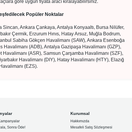
çlara göre uygun fiyata aracı kiralayabilirsiniz.
eşfedilecek Popüler Noktalar
a Sincan, Ankara Çankaya, Antalya Konyaaltı, Bursa Nilüfer,
rbakır Çermik, Erzurum Hınıs, Hatay Arsuz, Muğla Bodrum,
tanbul Sabiha Gökçen Havalimanı (SAW), Ankara Esenboğa
s Havalimanı (ADB), Antalya Gazipaşa Havalimanı (GZP),
let Havalimanı (ASR), Samsun Çarşamba Havalimanı (SZF),
yarbakır Havalimanı (DIY), Hatay Havalimanı (HTY), Elazığ
Havalimanı (EZS).
nyalar
Kurumsal
Kampanyalar
Hakkımızda
rala, Sonra Öde!
Mesafeli Satış Sözleşmesi