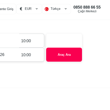
0850 888 66 55
EUR
Türkçe
ente Giriş
Çağrı Merkezi
10:00
10:00
Araç Ara