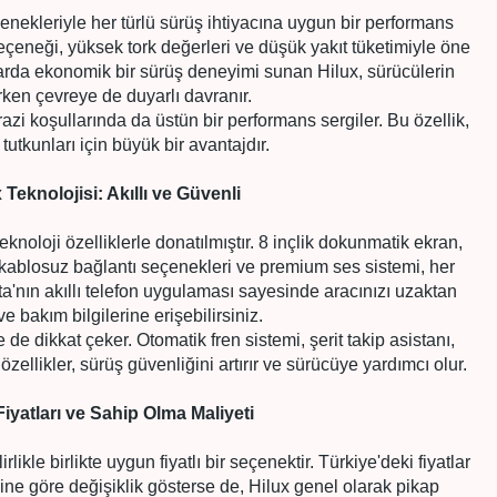
enekleriyle her türlü sürüş ihtiyacına uygun bir performans
 seçeneği, yüksek tork değerleri ve düşük yakıt tüketimiyle öne
larda ekonomik bir sürüş deneyimi sunan Hilux, sürücülerin
rken çevreye de duyarlı davranır.
azi koşullarında da üstün bir performans sergiler. Bu özellik,
 tutkunları için büyük bir avantajdır.
 Teknolojisi: Akıllı ve Güvenli
eknoloji özelliklerle donatılmıştır. 8 inçlik dokunmatik ekran,
kablosuz bağlantı seçenekleri ve premium ses sistemi, her
yota'nın akıllı telefon uygulaması sayesinde aracınızı uzaktan
ve bakım bilgilerine erişebilirsiniz.
 de dikkat çeker. Otomatik fren sistemi, şerit takip asistanı,
 özellikler, sürüş güvenliğini artırır ve sürücüye yardımcı olur.
iyatları ve Sahip Olma Maliyeti
likle birlikte uygun fiyatlı bir seçenektir. Türkiye'deki fiyatlar
e göre değişiklik gösterse de, Hilux genel olarak pikap