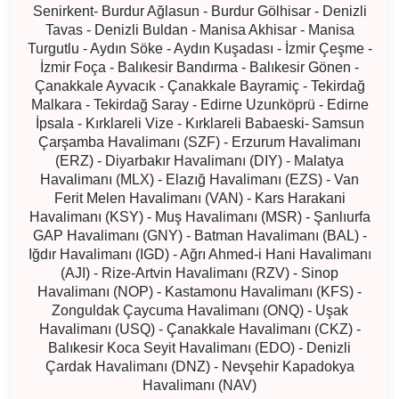
Senirkent- Burdur Ağlasun - Burdur Gölhisar - Denizli
Tavas - Denizli Buldan - Manisa Akhisar - Manisa
Turgutlu - Aydın Söke - Aydın Kuşadası - İzmir Çeşme -
İzmir Foça - Balıkesir Bandırma - Balıkesir Gönen -
Çanakkale Ayvacık - Çanakkale Bayramiç - Tekirdağ
Malkara - Tekirdağ Saray - Edirne Uzunköprü - Edirne
İpsala - Kırklareli Vize - Kırklareli Babaeski-
Samsun
Çarşamba Havalimanı (SZF) - Erzurum Havalimanı
(ERZ) - Diyarbakır Havalimanı (DIY) - Malatya
Havalimanı (MLX) - Elazığ Havalimanı (EZS) - Van
Ferit Melen Havalimanı (VAN) - Kars Harakani
Havalimanı (KSY) - Muş Havalimanı (MSR) - Şanlıurfa
GAP Havalimanı (GNY) - Batman Havalimanı (BAL) -
Iğdır Havalimanı (IGD) - Ağrı Ahmed-i Hani Havalimanı
(AJI) - Rize-Artvin Havalimanı (RZV) - Sinop
Havalimanı (NOP) - Kastamonu Havalimanı (KFS) -
Zonguldak Çaycuma Havalimanı (ONQ) - Uşak
Havalimanı (USQ) - Çanakkale Havalimanı (CKZ) -
Balıkesir Koca Seyit Havalimanı (EDO) - Denizli
Çardak Havalimanı (DNZ) - Nevşehir Kapadokya
Havalimanı (NAV)