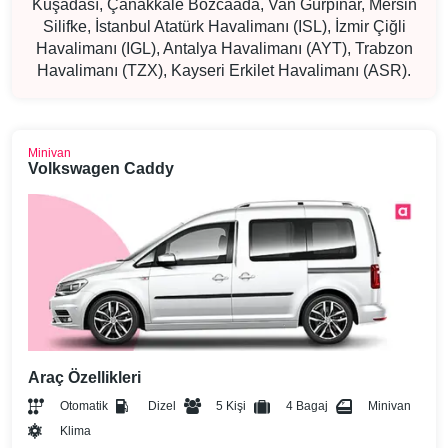
Kuşadası, Çanakkale Bozcaada, Van Gürpınar, Mersin
Silifke, İstanbul Atatürk Havalimanı (ISL), İzmir Çiğli
Havalimanı (IGL), Antalya Havalimanı (AYT), Trabzon
Havalimanı (TZX), Kayseri Erkilet Havalimanı (ASR)
.
Minivan
Volkswagen Caddy
Araç Özellikleri
Otomatik
Dizel
5 Kişi
4 Bagaj
Minivan
Klima