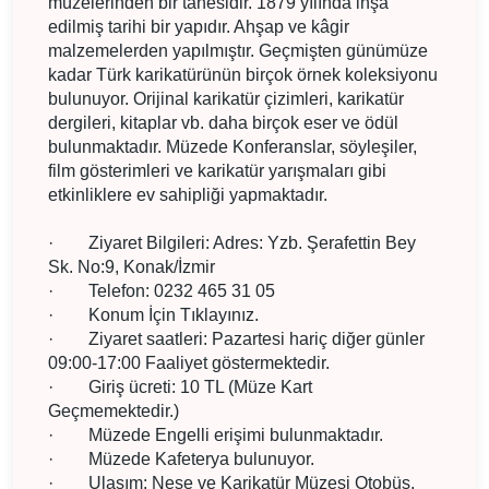
müzelerinden bir tanesidir. 1879 yılında inşa
edilmiş tarihi bir yapıdır. Ahşap ve kâgir
malzemelerden yapılmıştır. Geçmişten günümüze
kadar Türk karikatürünün birçok örnek koleksiyonu
bulunuyor. Orijinal karikatür çizimleri, karikatür
dergileri, kitaplar vb. daha birçok eser ve ödül
bulunmaktadır. Müzede Konferanslar, söyleşiler,
film gösterimleri ve karikatür yarışmaları gibi
etkinliklere ev sahipliği yapmaktadır.
·
Ziyaret Bilgileri: Adres: Yzb. Şerafettin Bey
Sk. No:9, Konak/İzmir
·
Telefon: 0232 465 31 05
·
Konum İçin Tıklayınız.
·
Ziyaret saatleri: Pazartesi hariç diğer günler
09:00-17:00 Faaliyet göstermektedir.
·
Giriş ücreti: 10 TL (Müze Kart
Geçmemektedir.)
·
Müzede Engelli erişimi bulunmaktadır.
·
Müzede Kafeterya bulunuyor.
·
Ulaşım: Neşe ve Karikatür Müzesi Otobüs,