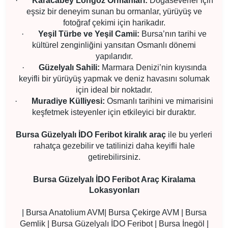
·
Karacabey Longoz Ormanları:
Doğaseverler için
eşsiz bir deneyim sunan bu ormanlar, yürüyüş ve
fotoğraf çekimi için harikadır.
·
Yeşil Türbe ve Yeşil Camii:
Bursa’nın tarihi ve
kültürel zenginliğini yansıtan Osmanlı dönemi
yapılarıdır.
·
Güzelyalı Sahili:
Marmara Denizi’nin kıyısında
keyifli bir yürüyüş yapmak ve deniz havasını solumak
için ideal bir noktadır.
·
Muradiye Külliyesi:
Osmanlı tarihini ve mimarisini
keşfetmek isteyenler için etkileyici bir duraktır.
Bursa Güzelyalı İDO Feribot kiralık araç
ile bu yerleri
rahatça gezebilir ve tatilinizi daha keyifli hale
getirebilirsiniz.
Bursa Güzelyalı İDO Feribot Araç Kiralama
Lokasyonları
| Bursa Anatolium AVM
| Bursa Çekirge AVM | Bursa
Gemlik | Bursa Güzelyalı İDO Feribot | Bursa İnegöl |