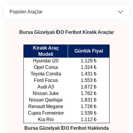
Popüler Araçlar
Bursa Güzelyalı İDO Feribot Kiralık Araçlar
Kiralık Araç
Günlük Fiyat
Modeli
Hyundai i20
1.129 ₺
Opel Corsa
1.324 ₺
Toyota Corolla
1.431 ₺
Ford Focus
1.553 ₺
Audi A3
1.672 ₺
Nissan Juke
1.762 ₺
Nissan Qashqai
1.831 ₺
Renault Megane
1.728 ₺
Cupra Formentor
1.539 ₺
Kia Rio
1.112 ₺
Bursa Güzelyalı İDO Feribot Hakkında