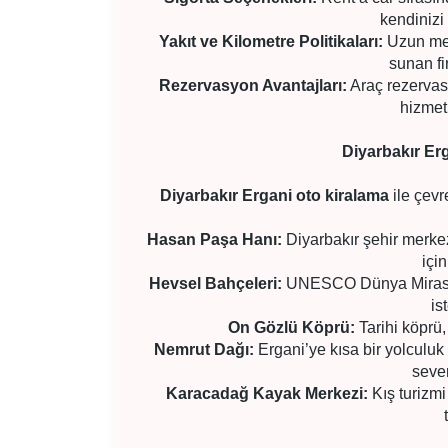
kendinizi 
Yakıt ve Kilometre Politikaları:
Uzun mesa
sunan fi
Rezervasyon Avantajları:
Araç rezervas
hizmeti
Diyarbakır Er
Diyarbakır Ergani oto kiralama
ile çevr
Hasan Paşa Hanı:
Diyarbakır şehir merkez
içi
Hevsel Bahçeleri:
UNESCO Dünya Mirası L
is
On Gözlü Köprü:
Tarihi köprü,
Nemrut Dağı:
Ergani’ye kısa bir yolculu
sever
Karacadağ Kayak Merkezi:
Kış turizmi