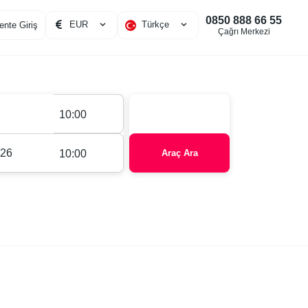
0850 888 66 55
EUR
Türkçe
ente Giriş
Çağrı Merkezi
10:00
10:00
Araç Ara