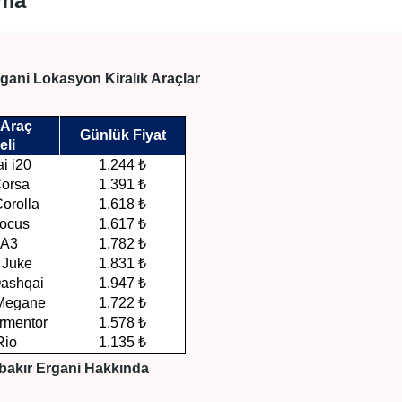
ama
rgani Lokasyon Kiralık Araçlar
 Araç
Günlük Fiyat
eli
i i20
1.244 ₺
Corsa
1.391 ₺
orolla
1.618 ₺
Focus
1.617 ₺
 A3
1.782 ₺
 Juke
1.831 ₺
Qashqai
1.947 ₺
 Megane
1.722 ₺
rmentor
1.578 ₺
Rio
1.135 ₺
bakır Ergani Hakkında