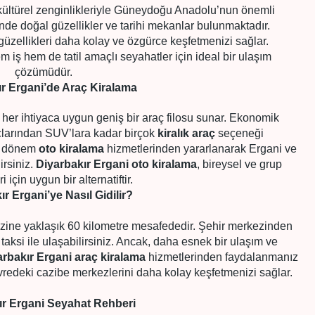
e kültürel zenginlikleriyle Güneydoğu Anadolu’nun önemli
sinde doğal güzellikler ve tarihi mekanlar bulunmaktadır.
 güzellikleri daha kolay ve özgürce keşfetmenizi sağlar.
em iş hem de tatil amaçlı seyahatler için ideal bir ulaşım
çözümüdür.
r Ergani’de Araç Kiralama
, her ihtiyaca uygun geniş bir araç filosu sunar. Ekonomik
açlarından SUV’lara kadar birçok
kiralık araç
seçeneği
un dönem
oto kiralama
hizmetlerinden yararlanarak Ergani ve
irsiniz.
Diyarbakır Ergani oto kiralama
, bireysel ve grup
i için uygun bir alternatiftir.
ır Ergani’ye Nasıl Gidilir?
ezine yaklaşık 60 kilometre mesafededir. Şehir merkezinden
taksi ile ulaşabilirsiniz. Ancak, daha esnek bir ulaşım ve
arbakır Ergani araç kiralama
hizmetlerinden faydalanmanız
vredeki cazibe merkezlerini daha kolay keşfetmenizi sağlar.
ır Ergani Seyahat Rehberi