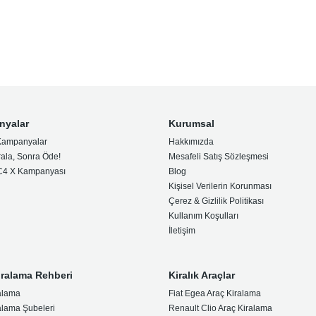
nyalar
Kurumsal
Kampanyalar
Hakkımızda
rala, Sonra Öde!
Mesafeli Satış Sözleşmesi
 C4 X Kampanyası
Blog
Kişisel Verilerin Korunması
Çerez & Gizlilik Politikası
Kullanım Koşulları
İletişim
iralama Rehberi
Kiralık Araçlar
alama
Fiat Egea Araç Kiralama
alama Şubeleri
Renault Clio Araç Kiralama