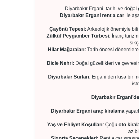
Diyarbakır Ergani, tarihi ve doğal 
Diyarbakır Ergani rent a car
ile aşa
Çayönü Tepesi:
Arkeolojik önemiyle bili
Zülküf Peygamber Türbesi:
İnanç turizmi
sıkç
Hilar Mağaraları:
Tarih öncesi dönemlere ai
Dicle Nehri:
Doğal güzellikleri ve çevresin
Diyarbakır Surları:
Ergani’den kısa bir me
ist
Diyarbakır Ergani’d
Diyarbakır Ergani araç kiralama
yapark
Yaş ve Ehliyet Koşulları:
Çoğu
oto kira
az bi
Sigorta Seçenekleri:
Rent a car sırasın