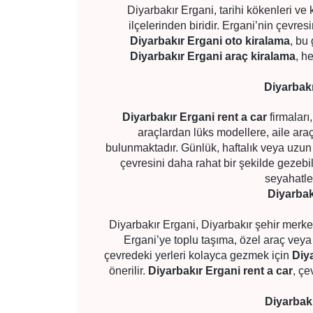
Diyarbakır Ergani, tarihi kökenleri v
ilçelerinden biridir. Ergani’nin çevre
Diyarbakır Ergani oto kiralama
, bu
Diyarbakır Ergani araç kiralama
, h
Diyarbakı
Diyarbakır Ergani rent a car
firmaları
araçlardan lüks modellere, aile ar
bulunmaktadır. Günlük, haftalık veya uz
çevresini daha rahat bir şekilde gezebil
seyahatler
Diyarbak
Diyarbakır Ergani, Diyarbakır şehir merk
Ergani’ye toplu taşıma, özel araç veya 
çevredeki yerleri kolayca gezmek için
Diy
önerilir.
Diyarbakır Ergani rent a car
, çe
Diyarbak