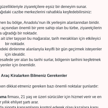
güzellikleriyle ziyaretçilere eşsiz bir deneyim sunar.
ğıdaki cazibe merkezlerini rahatlıkla keşfedebilirsiniz:
nen bu bölge, Anadolu’nun ilk yerleşim alanlarından biridir.
 açısından önemli bir yere sahip olan bu türbe, ziyaretçilerin
a uğradığı bir noktadır.
t izler taşıyan bu mağaralar, tarih meraklıları için etkileyici
bir noktadır.
deki dinlenme alanlarıyla keyifli bir gün geçirmek isteyenler
için idealdir.
safede yer alan bu tarihi surlar, bölgenin tarihini keşfetmek
eyenler için önemlidir.
e Araç Kiralarken Bilmeniz Gerekenler
en dikkat etmeniz gereken bazı önemli noktalar şunlardır:
lama
firması, 21 yaş ve üzeri sürücüler için hizmet verir ve en
r yıllık ehliyet şartı arar.
da sigorta kapsamlarını kontrol ederek olası kazalara karşı