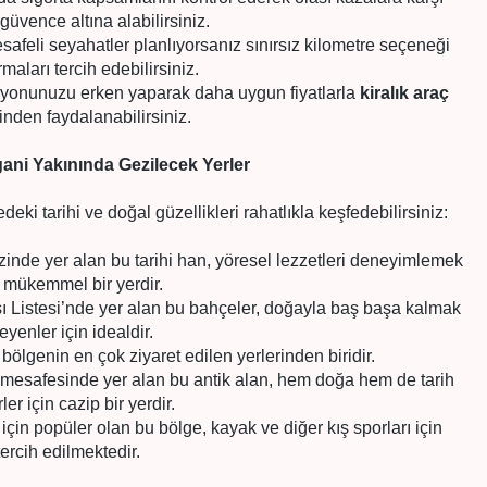
güvence altına alabilirsiniz.
feli seyahatler planlıyorsanız sınırsız kilometre seçeneği
rmaları tercih edebilirsiniz.
yonunuzu erken yaparak daha uygun fiyatlarla
kiralık araç
nden faydalanabilirsiniz.
gani Yakınında Gezilecek Yerler
edeki tarihi ve doğal güzellikleri rahatlıkla keşfedebilirsiniz:
inde yer alan bu tarihi han, yöresel lezzetleri deneyimlemek
n mükemmel bir yerdir.
istesi’nde yer alan bu bahçeler, doğayla baş başa kalmak
teyenler için idealdir.
 bölgenin en çok ziyaret edilen yerlerinden biridir.
k mesafesinde yer alan bu antik alan, hem doğa hem de tarih
ler için cazip bir yerdir.
 için popüler olan bu bölge, kayak ve diğer kış sporları için
tercih edilmektedir.