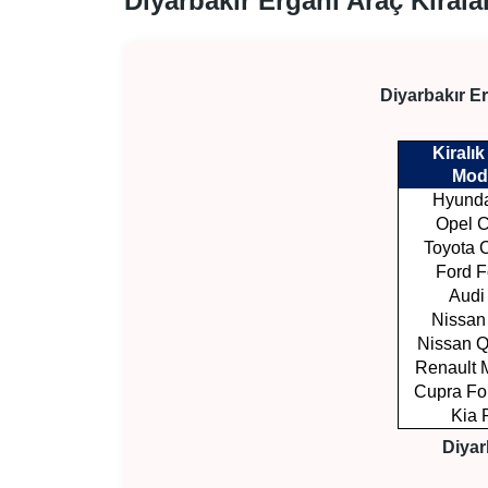
Diyarbakır Ergani Araç Kiral
Diyarbakır E
Kiralık
Mod
Hyunda
Opel 
Toyota C
Ford 
Audi
Nissan
Nissan 
Renault
Cupra Fo
Kia 
Diyar