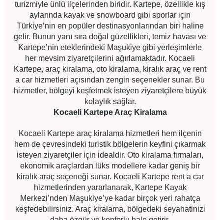
turizmiyle ünlü ilçelerinden biridir. Kartepe, özellikle kış
aylarında kayak ve snowboard gibi sporlar için
Türkiye’nin en popüler destinasyonlarından biri haline
gelir. Bunun yanı sıra doğal güzellikleri, temiz havası ve
Kartepe’nin eteklerindeki Maşukiye gibi yerleşimlerle
her mevsim ziyaretçilerini ağırlamaktadır. Kocaeli
Kartepe, araç kiralama, oto kiralama, kiralık araç ve rent
a car hizmetleri açısından zengin seçenekler sunar. Bu
hizmetler, bölgeyi keşfetmek isteyen ziyaretçilere büyük
kolaylık sağlar.
Kocaeli Kartepe Araç Kiralama
Kocaeli Kartepe araç kiralama hizmetleri hem ilçenin
hem de çevresindeki turistik bölgelerin keyfini çıkarmak
isteyen ziyaretçiler için idealdir. Oto kiralama firmaları,
ekonomik araçlardan lüks modellere kadar geniş bir
kiralık araç seçeneği sunar. Kocaeli Kartepe rent a car
hizmetlerinden yararlanarak, Kartepe Kayak
Merkezi’nden Maşukiye’ye kadar birçok yeri rahatça
keşfedebilirsiniz. Araç kiralama, bölgedeki seyahatinizi
daha özgür ve konforlu hale getirir.