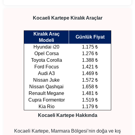
Kocaeli Kartepe Kiralık Araçlar
Kiralık Araç
Günlük Fiyat
Modeli
Hyundai i20
1.175 ₺
Opel Corsa
1.276 ₺
Toyota Corolla
1.388 ₺
Ford Focus
1.421 ₺
Audi A3
1.469 ₺
Nissan Juke
1.572 ₺
Nissan Qashqai
1.658 ₺
Renault Megane
1.481 ₺
Cupra Formentor
1.519 ₺
Kia Rio
1.179 ₺
Kocaeli Kartepe Hakkında
Kocaeli Kartepe, Marmara Bölgesi’nin doğa ve kış