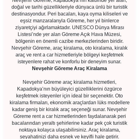
Nevşehir Göreme, Kapadokya’nın kalbinde yer alan,
doğal ve tarihi güzellikleriyle dünyaca ünlü bir turistik
destinasyondur. Peri bacaları, kaya oyma kiliseleri ve
eşsiz manzaralarıyla Göreme, her yıl binlerce
ziyaretçiyi ağırlamaktadır. UNESCO Dünya Mirası
Listesi’nde yer alan Göreme Açık Hava Müzesi,
bölgenin en önemli cazibe merkezlerinden biridir.
Nevşehir Göreme, araç kiralama, oto kiralama, kiralık
araç ve rent a car hizmetleriyle bölgeyi keşfetmek
isteyenlere rahat ve konforlu bir deneyim sunar.
Nevşehir Göreme Araç Kiralama
Nevşehir Göreme araç kiralama hizmetleri,
Kapadokya’nın büyüleyici güzelliklerini özgürce
keşfetmek isteyenler için ideal bir seçenektir. Oto
kiralama firmaları, ekonomik araçlardan lüks modellere
kadar geniş bir kiralık araç seçeneği sunar. Nevşehir
Göreme rent a car hizmetlerinden faydalanarak peri
bacalarından yeraltı şehirlerine kadar pek çok turistik
noktaya kolayca ulaşabilirsiniz. Araç kiralama,
seyahatinizi daha esnek ve keyifli hale getirir.