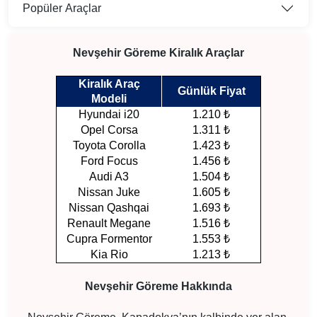
Popüler Araçlar
Nevşehir Göreme Kiralık Araçlar
Kiralık Araç
Günlük Fiyat
Modeli
Hyundai i20
1.210 ₺
Opel Corsa
1.311 ₺
Toyota Corolla
1.423 ₺
Ford Focus
1.456 ₺
Audi A3
1.504 ₺
Nissan Juke
1.605 ₺
Nissan Qashqai
1.693 ₺
Renault Megane
1.516 ₺
Cupra Formentor
1.553 ₺
Kia Rio
1.213 ₺
Nevşehir Göreme Hakkında