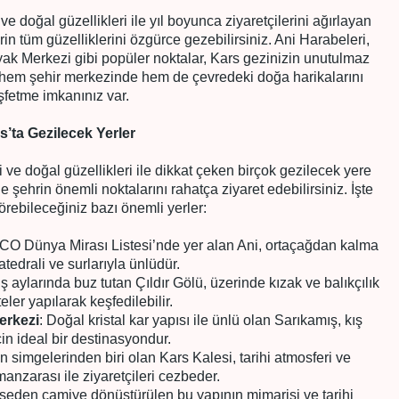
ve doğal güzellikleri ile yıl boyunca ziyaretçilerini ağırlayan
hrin tüm güzelliklerini özgürce gezebilirsiniz. Ani Harabeleri,
yak Merkezi gibi popüler noktalar, Kars gezinizin unutulmaz
le hem şehir merkezinde hem de çevredeki doğa harikalarını
şfetme imkanınız var.
s’ta Gezilecek Yerler
ri ve doğal güzellikleri ile dikkat çeken birçok gezilecek yere
e şehrin önemli noktalarını rahatça ziyaret edebilirsiniz. İşte
örebileceğiniz bazı önemli yerler:
O Dünya Mirası Listesi’nde yer alan Ani, ortaçağdan kalma
katedrali ve surlarıyla ünlüdür.
kış aylarında buz tutan Çıldır Gölü, üzerinde kızak ve balıkçılık
teler yapılarak keşfedilebilir.
erkezi
: Doğal kristal kar yapısı ile ünlü olan Sarıkamış, kış
çin ideal bir destinasyondur.
in simgelerinden biri olan Kars Kalesi, tarihi atmosferi ve
nzarası ile ziyaretçileri cezbeder.
liseden camiye dönüştürülen bu yapının mimarisi ve tarihi