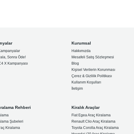
nyalar
Kurumsal
Kampanyalar
Hakkımızda
rala, Sonra Öde!
Mesafeli Satış Sözleşmesi
 C4 X Kampanyası
Blog
Kişisel Verilerin Korunması
Çerez & Gizlilik Politikası
Kullanım Koşulları
İletişim
iralama Rehberi
Kiralık Araçlar
alama
Fiat Egea Araç Kiralama
alama Şubeleri
Renault Clio Araç Kiralama
raç Kiralama
Toyota Corolla Araç Kiralama