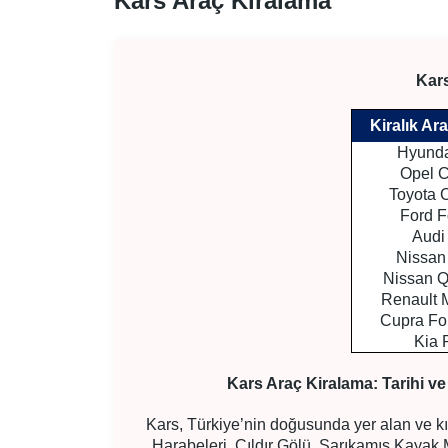
Kars Araç Kiralama
Kars
Kiralık Ar
Hyunda
Opel 
Toyota C
Ford 
Audi
Nissan
Nissan 
Renault
Cupra Fo
Kia 
Kars Araç Kiralama: Tarihi v
Kars, Türkiye’nin doğusunda yer alan ve kış 
Harabeleri, Çıldır Gölü, Sarıkamış Kayak M