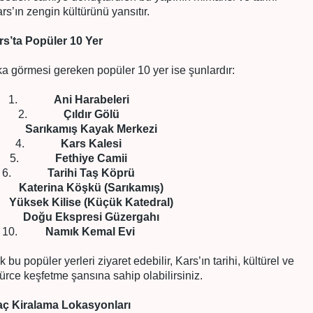
rs’ın zengin kültürünü yansıtır.
rs’ta Popüler 10 Yer
ka görmesi gereken popüler 10 yer ise şunlardır:
1.
Ani Harabeleri
2.
Çıldır Gölü
.
Sarıkamış Kayak Merkezi
4.
Kars Kalesi
5.
Fethiye Camii
.
Tarihi Taş Köprü
.
Katerina Köşkü (Sarıkamış)
.
Yüksek Kilise (Küçük Katedral)
.
Doğu Ekspresi Güzergahı
0.
Namık Kemal Evi
bu popüler yerleri ziyaret edebilir, Kars’ın tarihi, kültürel ve
gürce keşfetme şansına sahip olabilirsiniz.
aç Kiralama Lokasyonları