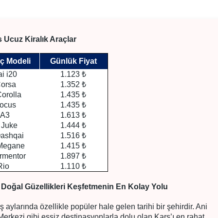
 Ucuz Kiralık Araçlar
aç Modeli
Günlük Fiyat
i i20
1.123 ₺
Corsa
1.352 ₺
orolla
1.435 ₺
Focus
1.435 ₺
 A3
1.613 ₺
 Juke
1.444 ₺
Qashqai
1.516 ₺
 Megane
1.415 ₺
rmentor
1.897 ₺
Rio
1.110 ₺
e Doğal Güzellikleri Keşfetmenin En Kolay Yolu
aylarında özellikle popüler hale gelen tarihi bir şehirdir. Ani
erkezi gibi eşsiz destinasyonlarla dolu olan Kars’ı en rahat