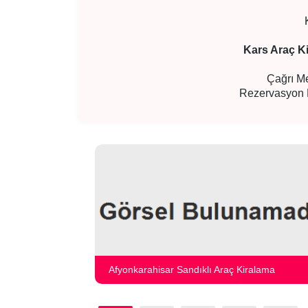
Kars Araç K
Çağrı Me
Rezervasyon 
Afyonkarahisar Sandıklı Araç Kiralama