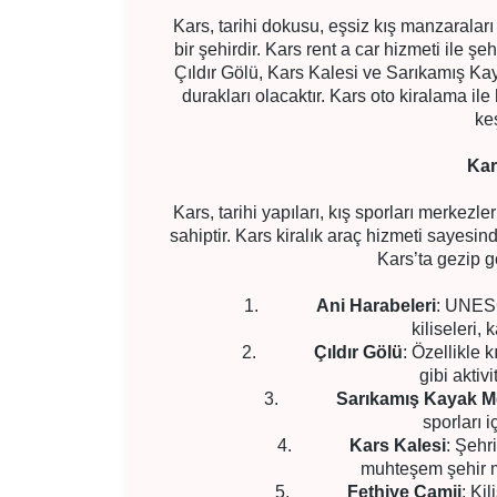
Kars, tarihi dokusu, eşsiz kış manzaraları 
bir şehirdir. Kars rent a car hizmeti ile şe
Çıldır Gölü, Kars Kalesi ve Sarıkamış Ka
durakları olacaktır. Kars oto kiralama i
ke
Kar
Kars, tarihi yapıları, kış sporları merkezle
sahiptir. Kars kiralık araç hizmeti sayesind
Kars’ta gezip g
1.
Ani Harabeleri
: UNESC
kiliseleri, 
2.
Çıldır Gölü
: Özellikle 
gibi aktivi
3.
Sarıkamış Kayak M
sporları i
4.
Kars Kalesi
: Şehr
muhteşem şehir ma
5.
Fethiye Camii
: Ki