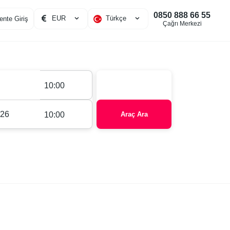
0850 888 66 55
EUR
Türkçe
ente Giriş
Çağrı Merkezi
10:00
10:00
Araç Ara