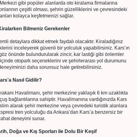
erkezi gibi popüler alanlarda oto kiralama firmalarına
nlarının çeşitli olması, şehrin güzelliklerini ve çevresindeki
lanları kolayca keşfetmenizi sağlar.
Kiralarken Bilmeniz Gerekenler
li detaylara dikkat etmek faydalı olacaktır. Kiraladığınız
rini inceleyerek güvenli bir yolculuk yapabilirsiniz. Kars’ın
öz önünde bulundurularak zincir, kar lastiği gibi önlemler
ir içinde otopark seçeneklerini ve şehirlerarası yol durumunu
eneyiminizi daha sorunsuz hale getirebilirsiniz.
ars’a Nasıl Gidilir?
rakani Havalimanı, şehir merkezine yaklaşık 6 km uzaklıkta
uçuş bağlantılarına sahiptir. Havalimanına vardığınızda Kars
teslim alarak şehir merkezine veya çevredeki turistik alanlara
kspresi tren yolculuğu da Ankara’dan Kars’a benzersiz bir
ahat deneyimi sunar.
ih, Doğa ve Kış Sporları ile Dolu Bir Keşif