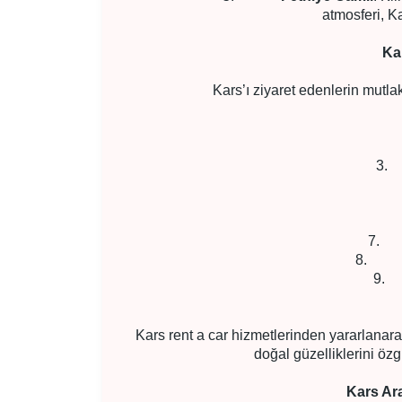
atmosferi, Ka
Ka
Kars’ı ziyaret edenlerin mutla
3
6
7
8
9
1
Kars rent a car hizmetlerinden yararlanarak 
doğal güzelliklerini öz
Kars Ar