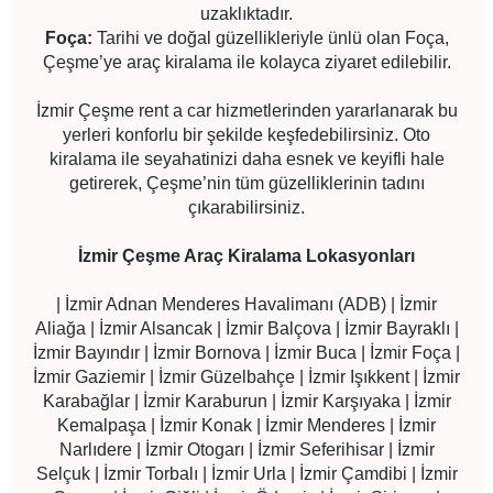
uzaklıktadır.
Foça:
Tarihi ve doğal güzellikleriyle ünlü olan Foça,
Çeşme’ye araç kiralama ile kolayca ziyaret edilebilir.
İzmir Çeşme rent a car hizmetlerinden yararlanarak bu
yerleri konforlu bir şekilde keşfedebilirsiniz. Oto
kiralama ile seyahatinizi daha esnek ve keyifli hale
getirerek, Çeşme’nin tüm güzelliklerinin tadını
çıkarabilirsiniz.
İzmir Çeşme Araç Kiralama Lokasyonları
| İzmir Adnan Menderes Havalimanı (ADB) | İzmir
Aliağa | İzmir Alsancak | İzmir Balçova | İzmir Bayraklı |
İzmir Bayındır | İzmir Bornova | İzmir Buca | İzmir Foça |
İzmir Gaziemir | İzmir Güzelbahçe | İzmir Işıkkent | İzmir
Karabağlar | İzmir Karaburun | İzmir Karşıyaka | İzmir
Kemalpaşa | İzmir Konak | İzmir Menderes | İzmir
Narlıdere | İzmir Otogarı | İzmir Seferihisar | İzmir
Selçuk | İzmir Torbalı | İzmir Urla | İzmir Çamdibi | İzmir