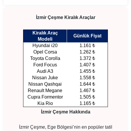
İzmir Çeşme Kiralık Araçlar
Kiralık Araç
Günlük Fiyat
Modeli
Hyundai i20
1.161 ₺
Opel Corsa
1.262 ₺
Toyota Corolla
1.372 ₺
Ford Focus
1.407 ₺
Audi A3
1.455 ₺
Nissan Juke
1.558 ₺
Nissan Qashqai
1.644 ₺
Renault Megane
1.467 ₺
Cupra Formentor
1.505 ₺
Kia Rio
1.165 ₺
İzmir Çeşme Hakkında
İzmir Çeşme, Ege Bölgesi’nin en popüler tatil