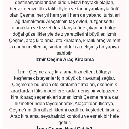
destinasyonlarından biridir. Mavi bayraklı plajları,
berrak denizi, lüks tatil köyleri ve tarihi yapılarıyla ünlü
olan Çeşme, her yıl hem yerli hem de yabancı turistleri
ağırlamaktadır. Alaçatı’nın taş evleri, rüzgar sörfü
olanakları ve lezzet duraklarıyla öne çıkan bu bölge,
doğal güzellikleriyle de ziyaretçilerini büyüler. İzmir
Çeşme, araç kiralama, oto kiralama, kiralık araç ve rent
a car hizmetleri açısından oldukça gelişmiş bir yapıya
sahiptir.
İzmir Çeşme Araç Kiralama
İzmir Çeşme araç kiralama hizmetleri, bölgeyi
keşfetmek isteyenler için büyük bir avantaj sağlar.
Çeşme’de bulunan oto kiralama firmaları, ekonomik
araçlardan lüks modellere kadar geniş bir yelpazede
kiralık araç seçenekleri sunar. İzmir Çeşme rent a car
hizmetlerinden faydalanarak, Alaçatı’dan Ilıca’ya,
Çeşme’nin tüm güzelliklerini özgürce keşfedebilirsiniz.
Araç kiralama, seyahatinizi konforlu ve esnek bir hale
getirir.
İzmir Çeşme Nasıl Gidilir?